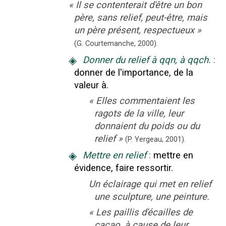
«
Il se contenterait d'être un bon
père, sans relief, peut-être, mais
un père présent, respectueux
»
(G. Courtemanche,
2000).
◈
Donner du relief à qqn, à qqch.
:
donner de l'importance, de la
valeur à.
«
Elles commentaient les
ragots de la ville, leur
donnaient du poids ou du
relief
»
(P. Yergeau,
2001).
◈
Mettre en relief
:
mettre en
évidence, faire ressortir.
Un éclairage qui met en relief
une sculpture, une peinture.
«
Les paillis d'écailles de
cacao, à cause de leur