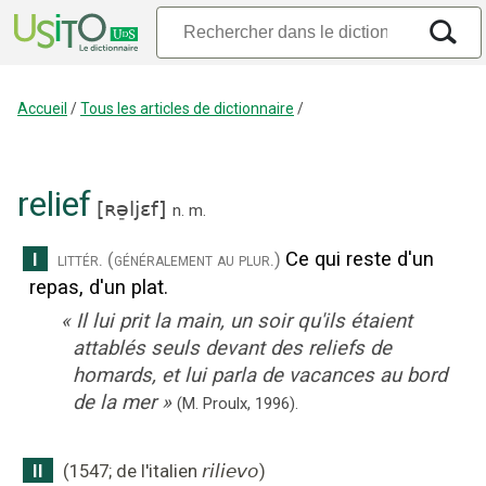
Accueil
/
Tous les articles de dictionnaire
/
relief
[
ʀə̠ljɛf
]
n.
m.
Ce qui reste d'un
I
littér.
(généralement au plur.)
repas, d'un plat.
«
Il lui prit la main, un soir qu'ils étaient
attablés seuls devant des reliefs de
homards, et lui parla de vacances au bord
de la mer
»
(M. Proulx,
1996).
II
(
1547
;
de l'italien
rilievo
)