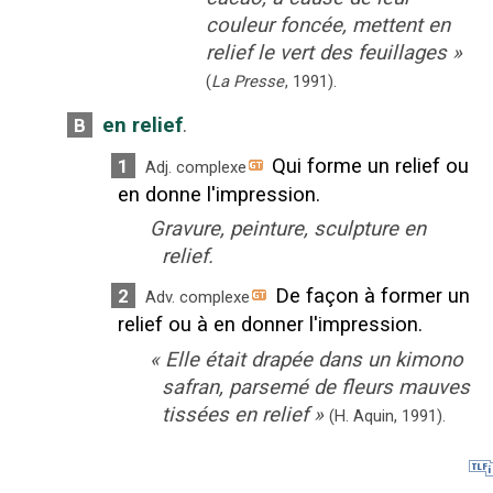
couleur foncée, mettent en
relief le vert des feuillages
»
(
La Presse
,
1991
).
en relief
.
B
Qui forme un relief ou
1
Adj. complexe
en donne l'impression.
Gravure, peinture, sculpture en
relief.
De façon à former un
2
Adv. complexe
relief ou à en donner l'impression.
«
Elle était drapée dans un kimono
safran, parsemé de fleurs mauves
tissées en relief
»
(H. Aquin,
1991).