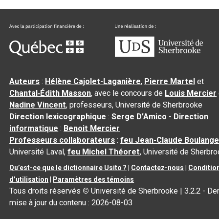
Auteurs
:
Hélène Cajolet-Laganière
,
Pierre Martel
et
Chantal‑Édith Masson
, avec le concours de
Louis Mercier
Nadine Vincent
, professeurs, Université de Sherbrooke
Direction lexicographique
:
Serge D’Amico
-
Direction
informatique
:
Benoit Mercier
Professeurs collaborateurs
:
feu Jean-Claude Boulange
Université Laval,
feu Michel Théoret
, Université de Sherbr
Qu’est-ce que le dictionnaire Usito ?
|
Contactez-nous
|
Conditio
d’utilisation
|
Paramètres des témoins
Tous droits réservés
©
Université de Sherbrooke |
3.2.2
- Der
mise à jour du contenu :
2026-08-03