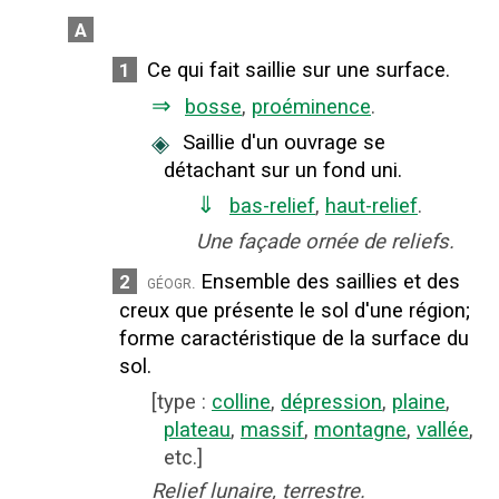
A
Ce qui fait saillie sur une surface.
1
⇒
bosse
,
proéminence
.
◈
Saillie d'un ouvrage se
détachant sur un fond uni.
⇓
bas-relief
,
haut-relief
.
Une façade ornée de reliefs.
Ensemble des saillies et des
2
géogr.
creux que présente le sol d'une région
;
forme caractéristique de la surface du
sol.
[
type
:
colline
,
dépression
,
plaine
,
plateau
,
massif
,
montagne
,
vallée
,
etc.]
Relief lunaire, terrestre.