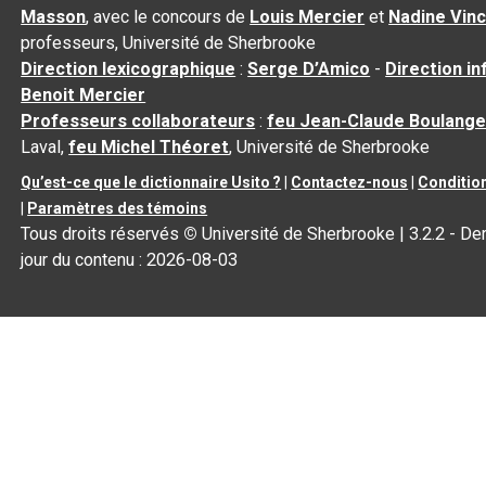
Masson
, avec le concours de
Louis Mercier
et
Nadine Vin
professeurs, Université de Sherbrooke
Direction lexicographique
:
Serge D’Amico
-
Direction i
Benoit Mercier
Professeurs collaborateurs
:
feu Jean-Claude Boulange
Laval,
feu Michel Théoret
, Université de Sherbrooke
Qu’est-ce que le dictionnaire Usito ?
|
Contactez-nous
|
Condition
|
Paramètres des témoins
Tous droits réservés
©
Université de Sherbrooke |
3.2.2
- Der
jour du contenu :
2026-08-03