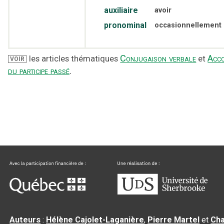
auxiliaire
avoir
pronominal
occasionnellement
Conjugaison verbale
Acc
les articles thématiques
et
VOIR
du participe passé
.
Auteurs
:
Hélène Cajolet-Laganière
,
Pierre Martel
et
Cha