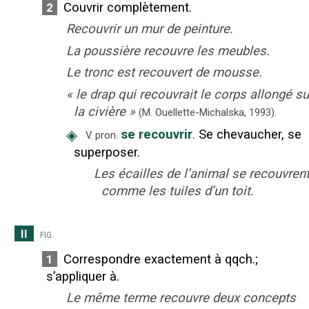
Couvrir complètement.
2
Recouvrir un mur de peinture.
La poussière recouvre les meubles.
Le tronc est recouvert de mousse.
«
le drap qui recouvrait le corps allongé su
la civière
»
(M. Ouellette-Michalska,
1993).
◈
se recouvrir
.
Se chevaucher, se
V. pron.
superposer.
Les écailles de l’animal se recouvren
comme les tuiles d’un toit.
II
fig.
Correspondre exactement à qqch.
;
1
s’appliquer à.
Le même terme recouvre deux concepts