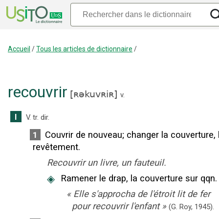
Accueil
/
Tous les articles de dictionnaire
/
recouvrir
[
ʀəkuvʀiʀ
]
v.
I
V. tr. dir.
Couvrir de nouveau
;
changer la couverture, 
1
revêtement.
Recouvrir un livre, un fauteuil.
◈
Ramener le drap, la couverture sur qqn.
«
Elle s'approcha de l'étroit lit de fer
pour recouvrir l'enfant
»
(G. Roy,
1945).