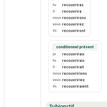
recouvriras
tu
recouvrira
il
recouvrirons
nous
recouvrirez
vous
recouvriront
ils
conditionnel présent
recouvrirais
je
recouvrirais
tu
recouvrirait
il
recouvririons
nous
recouvririez
vous
recouvriraient
ils
Subjonctif