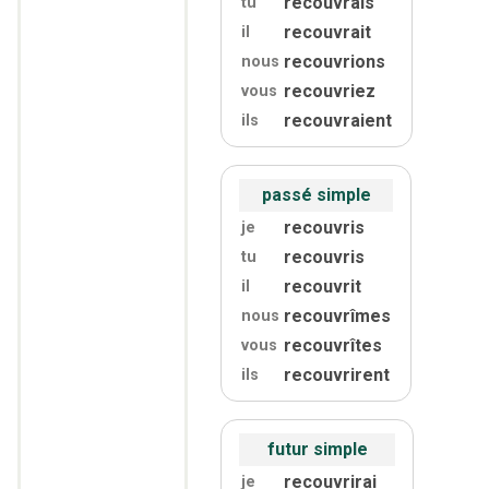
recouvrais
tu
recouvrait
il
recouvrions
nous
recouvriez
vous
recouvraient
ils
passé simple
recouvris
je
recouvris
tu
recouvrit
il
recouvrîmes
nous
recouvrîtes
vous
recouvrirent
ils
futur simple
recouvrirai
je