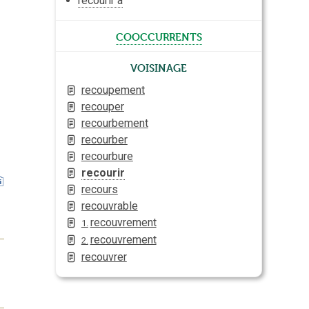
recourir à
cooccurrents
Voisinage
recoupement
recouper
recourbement
recourber
recourbure
recourir
recours
recouvrable
recouvrement
1.
recouvrement
2.
recouvrer