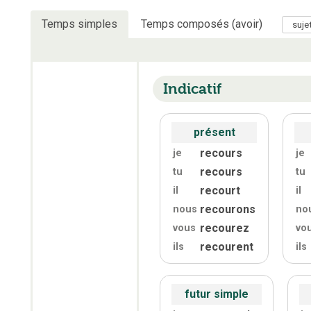
Temps simples
Temps composés (avoir)
Indicatif
présent
recours
je
je
recours
tu
tu
recourt
il
il
recourons
nous
no
recourez
vous
vo
recourent
ils
ils
futur simple