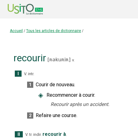
Accueil
/
Tous les articles de dictionnaire
/
recourir
[
ʀəkuʀiʀ
]
v.
I
V. intr.
Courir de nouveau.
1
◈
Recommencer à courir.
Recourir après un accident.
Refaire une course.
2
recourir à
.
II
V. tr. indir.