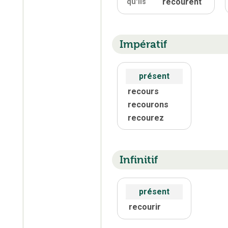
recourent
qu'
ils
Impératif
présent
recours
recourons
recourez
Infinitif
présent
recourir