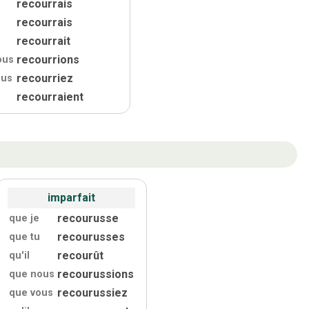
recourrais
recourrais
recourrait
recourrions
ous
recourriez
ous
recourraient
s
imparfait
recourusse
que je
recourusses
que tu
recourût
qu'
il
recourussions
que nous
recourussiez
que vous