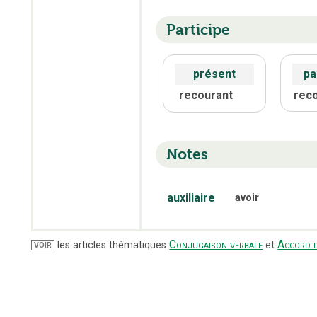
Participe
présent
pa
recourant
rec
Notes
auxiliaire
avoir
Conjugaison verbale
Accord d
les articles thématiques
et
VOIR