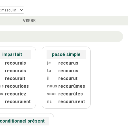
VERBE
imparfait
passé simple
recourais
recourus
je
recourais
recourus
tu
recourait
recourut
il
recourions
recourûmes
us
nous
recouriez
recourûtes
us
vous
recouraient
recoururent
ils
conditionnel présent