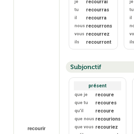
recourrai
je
je
recourras
tu
tu
recourra
il
il
recourrons
nous
n
recourrez
vous
v
recourront
ils
il
Subjonctif
présent
recoure
que je
recoures
que tu
recoure
qu'
il
recourions
que nous
recouriez
que vous
recourir