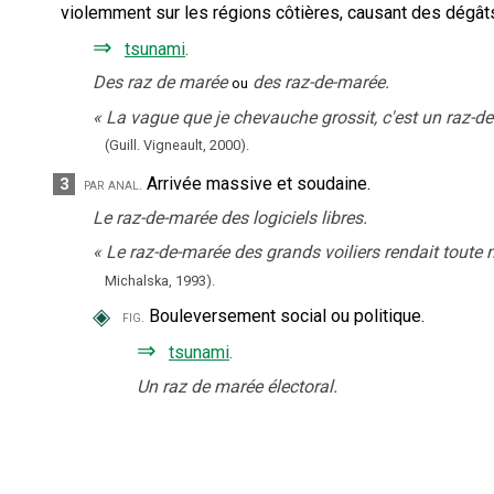
violemment sur les régions côtières, causant des dégât
⇒
tsunami
.
Des raz de marée
des raz-de-marée.
ou
«
La vague que je chevauche grossit, c'est un raz-de
(Guill. Vigneault,
2000).
Arrivée massive et soudaine.
3
par anal.
Le raz-de-marée des logiciels libres.
«
Le raz-de-marée des grands voiliers rendait toute me
Michalska,
1993).
◈
Bouleversement social ou politique.
fig.
⇒
tsunami
.
Un raz de marée électoral.