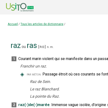
Accueil
/
Tous les articles de dictionnaire
/
raz
ras
ou
[
ʀɑ
]
n.
m.
Courant marin violent qui se manifeste dans un pass
1
Franchir un raz.
◈
Passage étroit où ces courants se font 
par méton.
Raz de Sein.
Le raz Blanchard.
La pointe du Raz.
raz(-)de(-)marée
.
Immense vague isolée, d'origine s
2