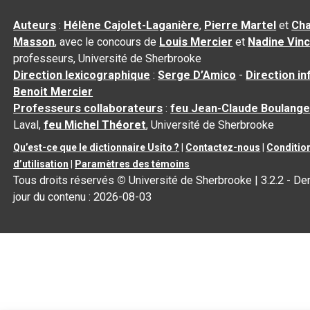
Auteurs
:
Hélène Cajolet-Laganière
,
Pierre Martel
et
Cha
Masson
, avec le concours de
Louis Mercier
et
Nadine Vin
professeurs, Université de Sherbrooke
Direction lexicographique
:
Serge D’Amico
-
Direction i
Benoit Mercier
Professeurs collaborateurs
:
feu Jean-Claude Boulange
Laval,
feu Michel Théoret
, Université de Sherbrooke
Qu’est-ce que le dictionnaire Usito ?
|
Contactez-nous
|
Conditio
d’utilisation
|
Paramètres des témoins
Tous droits réservés
©
Université de Sherbrooke |
3.2.2
- Der
jour du contenu :
2026-08-03