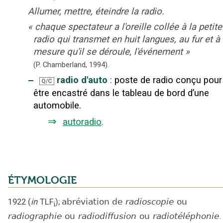
Allumer, mettre, éteindre la radio.
«
chaque spectateur a l'oreille collée à la petite
radio qui transmet en huit langues, au fur et à
mesure qu'il se déroule, l'événement
»
(P. Chamberland,
1994).
‒
radio d'auto
:
poste de radio conçu pour
Q/C
être encastré dans le tableau de bord d’une
automobile.
⇒
autoradio
.
ÉTYMOLOGIE
1922
(
in
TLF
);
abréviation de
radioscopie
ou
i
radiographie
ou
radiodiffusion
ou
radiotéléphonie
.