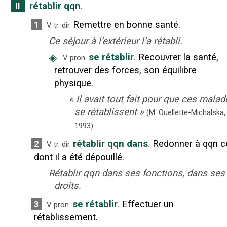
rétablir qqn
.
II
Remettre en bonne santé.
1
V. tr. dir.
Ce séjour à l’extérieur l’a rétabli.
◈
se rétablir
.
Recouvrer la santé,
V. pron.
retrouver des forces, son équilibre
physique.
«
Il avait tout fait pour que ces malad
se rétablissent
»
(M. Ouellette-Michalska,
1993).
rétablir qqn dans
.
Redonner à qqn c
2
V. tr. dir.
dont il a été dépouillé.
Rétablir qqn dans ses fonctions, dans ses
droits.
se rétablir
.
Effectuer un
3
V. pron.
rétablissement.