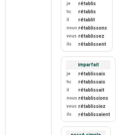
rétablis
je
rétablis
tu
rétablit
il
rétablissons
nous
rétablissez
vous
rétablissent
ils
imparfait
rétablissais
je
rétablissais
tu
rétablissait
il
rétablissions
nous
rétablissiez
vous
rétablissaient
ils
passé simple