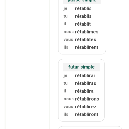
rétablis
je
rétablis
tu
rétablit
il
rétablîmes
nous
rétablîtes
vous
rétablirent
ils
futur simple
rétablirai
je
rétabliras
tu
rétablira
il
rétablirons
nous
rétablirez
vous
rétabliront
ils