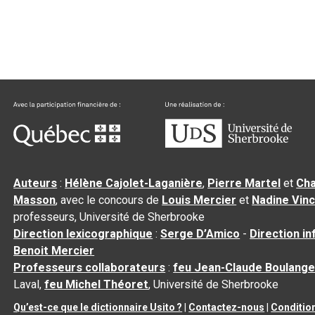
Auteurs
:
Hélène Cajolet-Laganière
,
Pierre Martel
et
Cha
Masson
, avec le concours de
Louis Mercier
et
Nadine Vin
professeurs, Université de Sherbrooke
Direction lexicographique
:
Serge D’Amico
-
Direction i
Benoit Mercier
Professeurs collaborateurs
:
feu Jean-Claude Boulange
Laval,
feu Michel Théoret
, Université de Sherbrooke
Qu’est-ce que le dictionnaire Usito ?
|
Contactez-nous
|
Condition