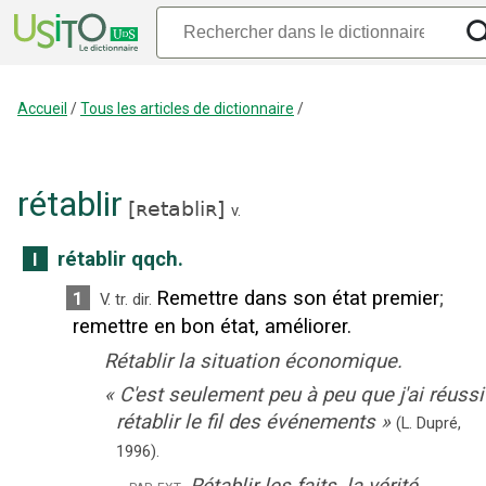
Accueil
/
Tous les articles de dictionnaire
/
rétablir
[
ʀetabliʀ
]
v.
rétablir qqch.
I
Remettre dans son état premier
;
1
V. tr. dir.
remettre en bon état, améliorer.
Rétablir la situation économique.
«
C'est seulement peu à peu que j'ai réussi
rétablir le fil des événements
»
(L. Dupré,
1996).
‒
Rétablir les faits, la vérité.
par ext.