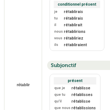
conditionnel présent
rétablirais
je
rétablirais
tu
rétablirait
il
rétablirions
nous
rétabliriez
vous
rétabliraient
ils
Subjonctif
présent
rétablir
rétablisse
que je
rétablisses
que tu
rétablisse
qu'
il
rétablissions
que nous