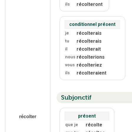
récolteront
ils
conditionnel présent
récolterais
je
récolterais
tu
récolterait
il
récolterions
nous
récolteriez
vous
récolteraient
ils
Subjonctif
présent
récolter
récolte
que je