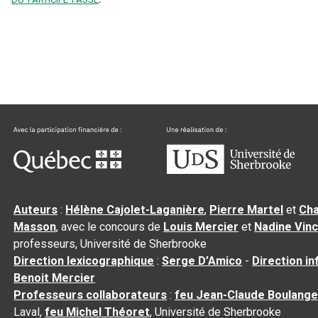
Auteurs
:
Hélène Cajolet-Laganière
,
Pierre Martel
et
Cha
Masson
, avec le concours de
Louis Mercier
et
Nadine Vin
professeurs, Université de Sherbrooke
Direction lexicographique
:
Serge D’Amico
-
Direction i
Benoit Mercier
Professeurs collaborateurs
:
feu Jean-Claude Boulange
Laval,
feu Michel Théoret
, Université de Sherbrooke