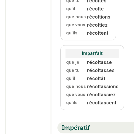
récoltes
que tu
récolte
qu'
il
récoltions
que nous
récoltiez
que vous
récoltent
qu'
ils
imparfait
récoltasse
que je
récoltasses
que tu
récoltât
qu'
il
récoltassions
que nous
récoltassiez
que vous
récoltassent
qu'
ils
Impératif