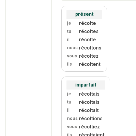
présent
récolte
je
récoltes
tu
récolte
il
récoltons
nous
récoltez
vous
récoltent
ils
imparfait
récoltais
je
récoltais
tu
récoltait
il
récoltions
nous
récoltiez
vous
récoltaient
ils