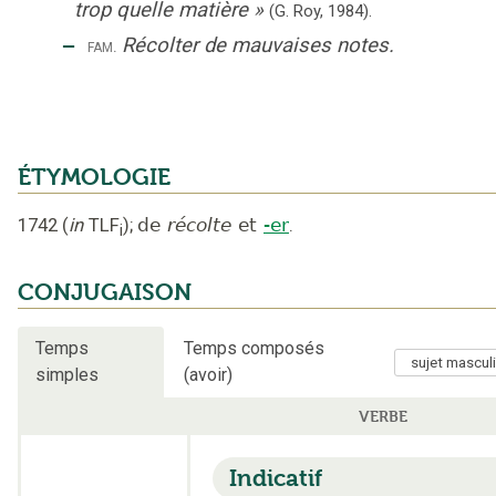
trop quelle matière
»
(G. Roy,
1984).
‒
Récolter de mauvaises notes.
fam.
ÉTYMOLOGIE
1742
(
in
TLF
);
de
récolte
et
-er
.
i
CONJUGAISON
Temps
Temps composés
simples
(avoir)
VERBE
Indicatif