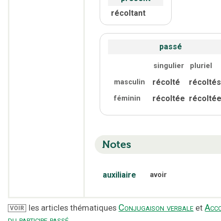
récoltant
passé
singulier
pluriel
récolté
récoltés
masculin
récoltée
récolté
féminin
Notes
auxiliaire
avoir
Conjugaison verbale
Acc
les articles thématiques
et
VOIR
du participe passé
.