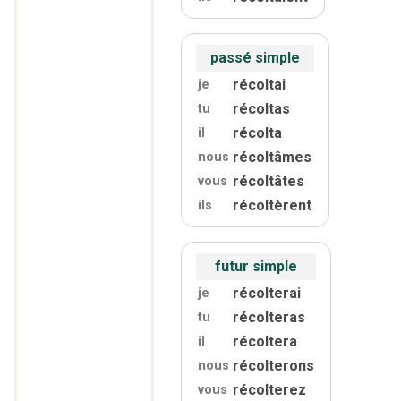
passé simple
récoltai
je
récoltas
tu
récolta
il
récoltâmes
nous
récoltâtes
vous
récoltèrent
ils
futur simple
récolterai
je
récolteras
tu
récoltera
il
récolterons
nous
récolterez
vous