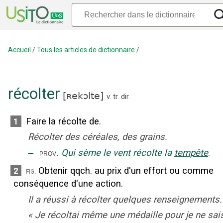
Accueil
/
Tous les articles de dictionnaire
/
récolter
[
ʀekɔlte
]
v. tr. dir.
Faire la récolte de.
1
Récolter des céréales, des grains.
‒
Qui sème le vent récolte la
tempête
.
prov.
Obtenir qqch. au prix d'un effort ou comme
2
fig.
conséquence d'une action.
Il a réussi à récolter quelques renseignements.
«
Je récoltai même une médaille pour je ne sai