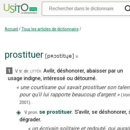
Accueil
/
Tous les articles de dictionnaire
/
prostituer
[
pʀɔstitɥe
]
v.
Avilir, déshonorer, abaisser par un
1
littér.
V. tr. dir.
usage indigne, intéressé ou détourné.
«
une courtisane qui savait prostituer son talen
pour qu'il lui rapporte beaucoup d'argent
»
(
Voir
2001
).
◈
se prostituer
.
S’avilir, se déshonorer, 
V. pron.
dégrader.
«
un écrivain solitaire et redouté, qui aurai