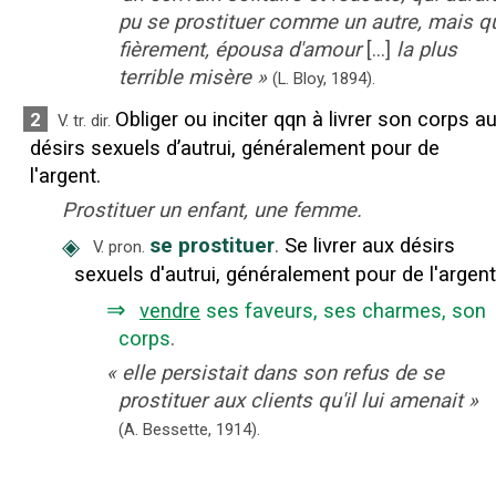
pu se prostituer comme un autre, mais qu
fièrement, épousa d'amour
[...]
la plus
terrible misère
»
(L. Bloy,
1894
).
Obliger ou inciter qqn à livrer son corps a
2
V. tr. dir.
désirs sexuels d’autrui, généralement pour de
l'argent.
Prostituer un enfant, une femme.
◈
se prostituer
.
Se livrer aux désirs
V. pron.
sexuels d'autrui, généralement pour de l'argent
⇒
vendre
ses faveurs, ses charmes, son
corps
.
«
elle persistait dans son refus de se
prostituer aux clients qu'il lui amenait
»
(A. Bessette,
1914).