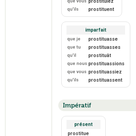
prostituiez
que vous
prostituent
qu'
ils
imparfait
prostituasse
que je
prostituasses
que tu
prostituât
qu'
il
prostituassions
que nous
prostituassiez
que vous
prostituassent
qu'
ils
Impératif
présent
prostitue