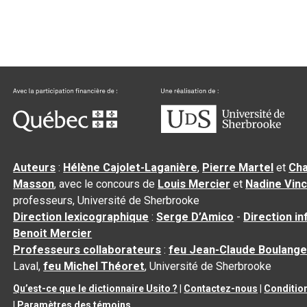
Auteurs
:
Hélène Cajolet-Laganière
,
Pierre Martel
et
Cha
Masson
, avec le concours de
Louis Mercier
et
Nadine Vin
professeurs, Université de Sherbrooke
Direction lexicographique
:
Serge D’Amico
-
Direction i
Benoit Mercier
Professeurs collaborateurs
:
feu Jean-Claude Boulange
Laval,
feu Michel Théoret
, Université de Sherbrooke
Qu’est-ce que le dictionnaire Usito ?
|
Contactez-nous
|
Condition
|
Paramètres des témoins