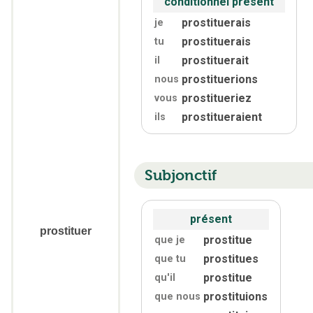
conditionnel présent
prostituerais
je
prostituerais
tu
prostituerait
il
prostituerions
nous
prostitueriez
vous
prostitueraient
ils
Subjonctif
présent
prostituer
prostitue
que je
prostitues
que tu
prostitue
qu'
il
prostituions
que nous