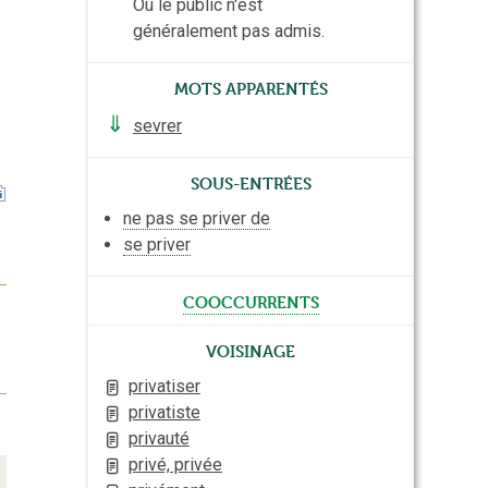
Où le public n'est
généralement pas admis.
Mots apparentés
⇓
sevrer
Sous-entrées
ne pas se priver de
se priver
cooccurrents
Voisinage
privatiser
privatiste
privauté
privé, privée