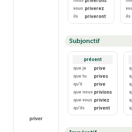
priverons
nous
no
priverez
vous
vo
priveront
ils
ils
Subjonctif
présent
prive
que je
q
prives
que tu
q
prive
qu'
il
q
privions
que nous
q
priviez
que vous
q
privent
qu'
ils
q
priver