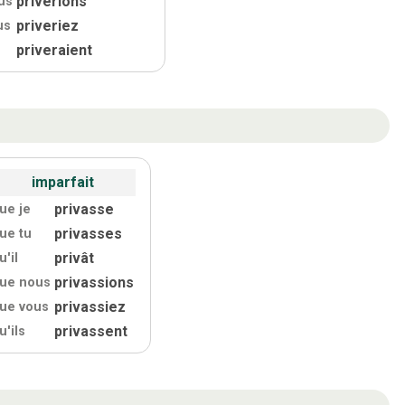
priverions
us
priveriez
us
priveraient
imparfait
privasse
ue je
privasses
ue tu
privât
u'
il
privassions
ue nous
privassiez
ue vous
privassent
u'
ils