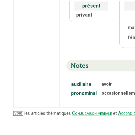
présent
privant
ma
fé
Notes
auxiliaire
avoir
pronominal
occasionnellem
Conjugaison verbale
Accord d
les articles thématiques
et
VOIR