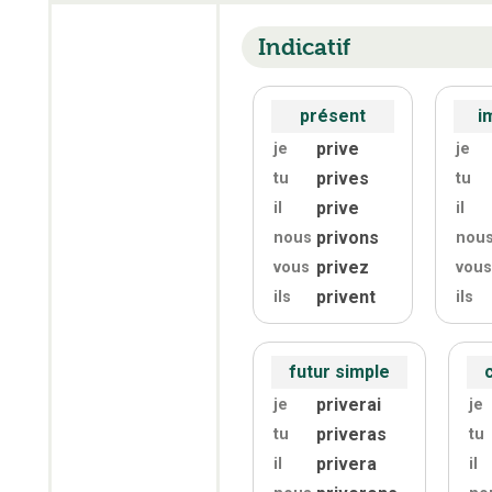
Indicatif
présent
i
prive
je
je
prives
tu
tu
prive
il
il
privons
nous
nou
privez
vous
vous
privent
ils
ils
futur simple
priverai
je
je
priveras
tu
tu
privera
il
il