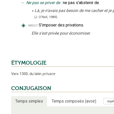
‒
Ne pas se priver de
:
ne pas s'abstenir de.
«
Là, je n'avais pas besoin de me cacher et je 
(J. O'Neil,
1989).
◈
S'imposer des privations.
absolt
Elle s'est privée pour économiser.
ÉTYMOLOGIE
Vers 1300
;
du latin
privare
.
CONJUGAISON
Temps simples
Temps composés (avoir)