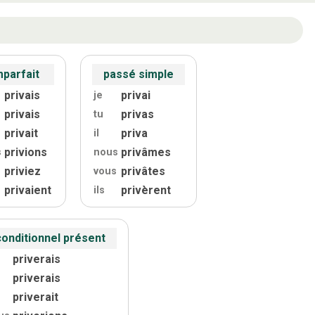
mparfait
passé simple
privais
privai
je
privais
privas
tu
privait
priva
il
privions
privâmes
s
nous
priviez
privâtes
vous
privaient
privèrent
ils
conditionnel présent
priverais
priverais
priverait