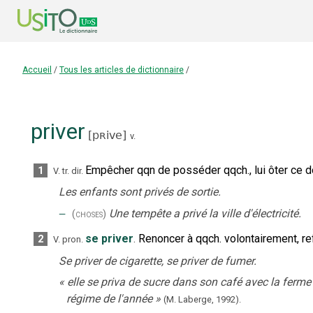
Accueil
/
Tous les articles de dictionnaire
/
priver
[
pʀive
]
v.
Empêcher qqn de posséder qqch., lui ôter ce dont
1
V. tr. dir.
Les enfants sont privés de sortie.
‒
Une tempête a privé la ville d'électricité.
(choses)
se priver
.
Renoncer à qqch. volontairement, re
2
V. pron.
Se priver de cigarette, se priver de fumer.
«
elle se priva de sucre dans son café avec la ferme
régime de l'année
»
(M. Laberge,
1992).