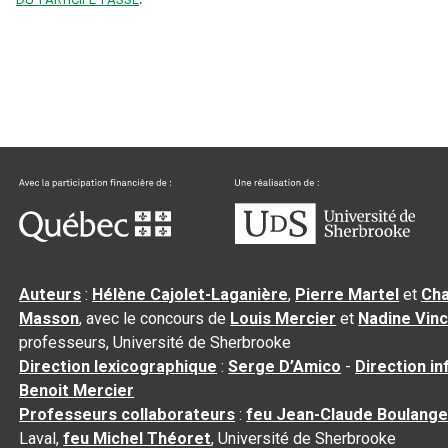
Auteurs
:
Hélène Cajolet-Laganière
,
Pierre Martel
et
Cha
Masson
, avec le concours de
Louis Mercier
et
Nadine Vin
professeurs, Université de Sherbrooke
Direction lexicographique
:
Serge D’Amico
-
Direction i
Benoit Mercier
Professeurs collaborateurs
:
feu Jean-Claude Boulange
Laval,
feu Michel Théoret
, Université de Sherbrooke