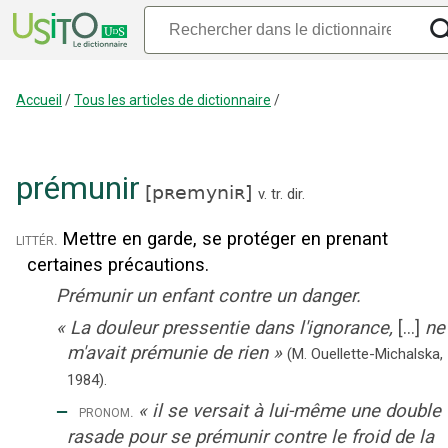
Accueil
/
Tous les articles de dictionnaire
/
prémunir
[
pʀemyniʀ
]
v. tr. dir.
Mettre en garde, se protéger en prenant
littér.
certaines précautions.
Prémunir un enfant contre un danger.
«
La douleur pressentie dans l'ignorance,
[...]
ne
m'avait prémunie de rien
»
(M. Ouellette-Michalska,
1984).
‒
«
il se versait à lui-même une double
pronom.
rasade pour se prémunir contre le froid de la