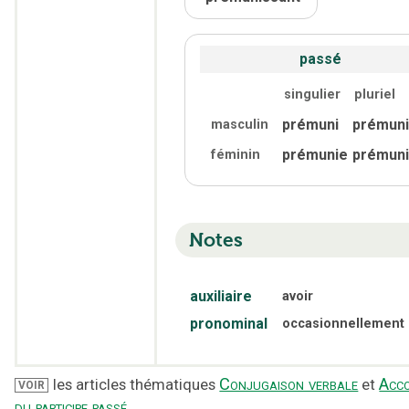
passé
singulier
pluriel
prémuni
prémun
masculin
prémunie
prémun
féminin
Notes
auxiliaire
avoir
pronominal
occasionnellement
Conjugaison verbale
Acc
les articles thématiques
et
VOIR
du participe passé
.