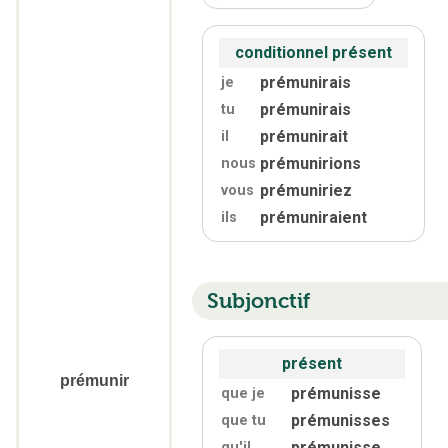
conditionnel présent
prémunirais
je
prémunirais
tu
prémunirait
il
prémunirions
nous
prémuniriez
vous
prémuniraient
ils
Subjonctif
présent
prémunir
prémunisse
que je
prémunisses
que tu
prémunisse
qu'
il