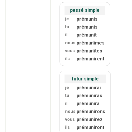
passé simple
prémunis
je
prémunis
tu
prémunit
il
prémunîmes
nous
prémunîtes
vous
prémunirent
ils
futur simple
prémunirai
je
prémuniras
tu
prémunira
il
prémunirons
nous
prémunirez
vous
prémuniront
ils