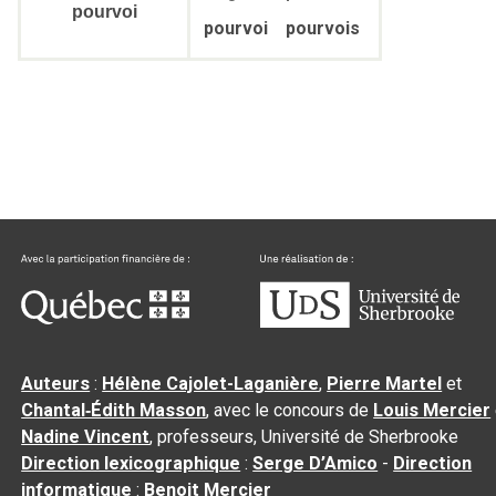
pourvoi
pourvoi
pourvois
Auteurs
:
Hélène Cajolet-Laganière
,
Pierre Martel
et
Chantal‑Édith Masson
, avec le concours de
Louis Mercier
Nadine Vincent
, professeurs, Université de Sherbrooke
Direction lexicographique
:
Serge D’Amico
-
Direction
informatique
:
Benoit Mercier