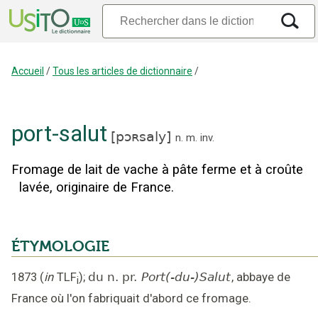
Accueil
/
Tous les articles de dictionnaire
/
port-salut
[
pɔʀsaly
]
n.
m.
inv.
Fromage de lait de vache à pâte ferme et à croûte
lavée, originaire de France.
ÉTYMOLOGIE
1873
(
in
TLF
);
du n. pr.
Port(-du-)Salut
,
abbaye de
i
France où l'on fabriquait d'abord ce fromage
.