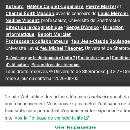
Auteurs
:
Hélène Cajolet-Laganière
,
Pierre Martel
et
Chantal‑Édith Masson
, avec le concours de
Louis Mercier
Nadine Vincent
, professeurs, Université de Sherbrooke
Direction lexicographique
:
Serge D’Amico
-
Direction
informatique
:
Benoit Mercier
Professeurs collaborateurs
:
feu Jean-Claude Boulange
Université Laval,
feu Michel Théoret
, Université de Sherbr
Qu’est-ce que le dictionnaire Usito ?
|
Contactez-nous
|
Conditio
d’utilisation
|
Paramètres des témoins
Tous droits réservés
©
Université de Sherbrooke |
3.2.2
- Der
mise à jour du contenu :
2026-08-03
Ce site Web utilise des fichiers témoins (
cookies
) essentiels
bon fonctionnement. Vous pouvez paramétrer l'utilisation de 
facultatifs nous permettant d'optimiser votre expérience à tra
site.
Voir la Politique de confidentialité
Gérer les paramètres