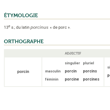
ÉTYMOLOGIE
e
13
s.
;
du latin
porcinus
«
de porc
».
ORTHOGRAPHE
ADJECTIF
singulier
pluriel
s
porcin
porcins
masculin
porcin
p
porcine
porcines
féminin