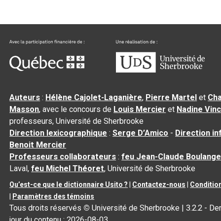
Auteurs
:
Hélène Cajolet-Laganière
,
Pierre Martel
et
Cha
Masson
, avec le concours de
Louis Mercier
et
Nadine Vin
professeurs, Université de Sherbrooke
Direction lexicographique
:
Serge D’Amico
-
Direction i
Benoit Mercier
Professeurs collaborateurs
:
feu Jean-Claude Boulange
Laval,
feu Michel Théoret
, Université de Sherbrooke
Qu’est-ce que le dictionnaire Usito ?
|
Contactez-nous
|
Condition
|
Paramètres des témoins
Tous droits réservés
©
Université de Sherbrooke |
3.2.2
- Der
jour du contenu :
2026-08-03