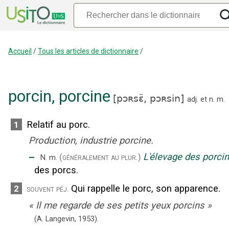
Accueil
/
Tous les articles de dictionnaire
/
porcin
,
porcine
[
pɔʀsɛ̃,
pɔʀsin
]
adj.
et
n.
m.
Relatif au porc.
1
Production, industrie porcine.
‒
L'élevage des porci
(généralement au plur.)
N.
m.
des porcs.
Qui rappelle le porc, son apparence.
2
souvent péj.
«
Il me regarde de ses petits yeux porcins
»
(A. Langevin,
1953).