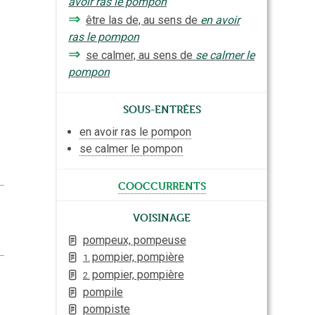
avoir ras le pompon
⇒
être las de, au sens de
en avoir
ras le pompon
⇒
se calmer, au sens de
se calmer le
pompon
Sous-entrées
en avoir ras le pompon
se calmer le pompon
cooccurrents
Voisinage
pompeux, pompeuse
pompier, pompière
1.
pompier, pompière
2.
pompile
pompiste