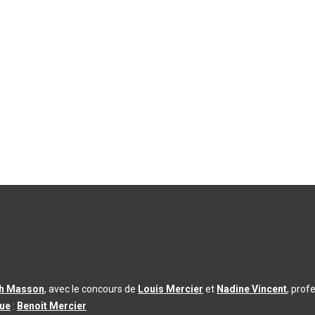
th Masson
, avec le concours de
Louis Mercier
et
Nadine Vincent
, prof
que
:
Benoit Mercier