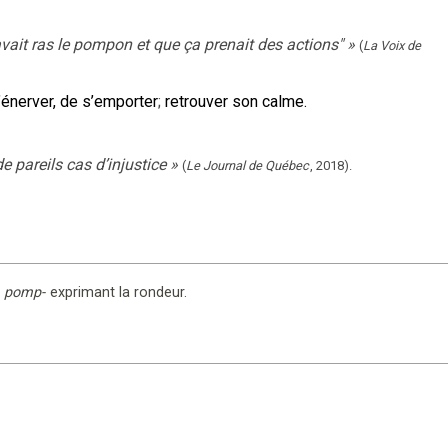
vait ras le pompon et que ça prenait des actions"
»
(
La Voix de
’énerver, de s’emporter
;
retrouver son calme.
e pareils cas d’injustice
»
(
Le Journal de Québec
,
2018
).
pomp-
exprimant la rondeur
.