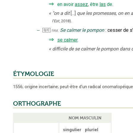
⇒
en avoir
assez
,
être
las
de
.
«
"on a dit
[...]
que les promesses, on en a
l’Est
,
2018
).
‒
Se calmer le pompon
:
cesser de s
fam.
Q/C
⇒
se calmer
.
«
difficile de se calmer le pompon dans d
ÉTYMOLOGIE
1556
;
origine incertaine; peut-être d'un radical onomatopéique
ORTHOGRAPHE
NOM MASCULIN
singulier
pluriel