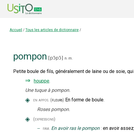
Accueil
/
Tous les articles de dictionnaire
/
pompon
[
pɔ̃pɔ̃
]
n.
m.
Petite boule de fils, généralement de laine ou de soie, qui
⇒
houppe
.
Une tuque à pompon.
◈
En forme de boule.
en appos.
(
fleurs
)
Roses pompon.
◈
(expressions)
‒
En avoir ras le pompon
:
en avoir assez,
fam.