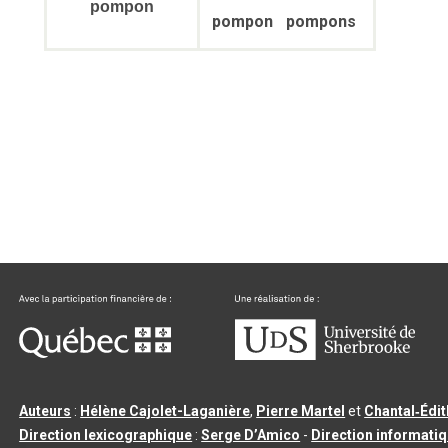
pompon
pompon
pompons
Auteurs
:
Hélène Cajolet-Laganière
,
Pierre Martel
et
Chantal‑Édi
Direction lexicographique
:
Serge D’Amico
-
Direction informati