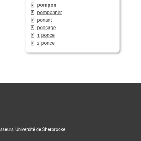
pompon
pomponner
ponant
ponçage
ponce
1.
ponce
2.
esseurs, Université de Sherbrooke