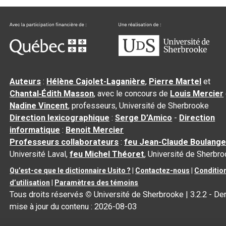
Auteurs
:
Hélène Cajolet-Laganière
,
Pierre Martel
et
Chantal‑Édith Masson
, avec le concours de
Louis Mercier
Nadine Vincent
, professeurs, Université de Sherbrooke
Direction lexicographique
:
Serge D’Amico
-
Direction
informatique
:
Benoit Mercier
Professeurs collaborateurs
:
feu Jean-Claude Boulange
Université Laval,
feu Michel Théoret
, Université de Sherbr
Qu’est-ce que le dictionnaire Usito ?
|
Contactez-nous
|
Conditio
d’utilisation
|
Paramètres des témoins
Tous droits réservés
©
Université de Sherbrooke |
3.2.2
- Der
mise à jour du contenu :
2026-08-03