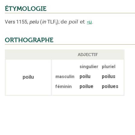
ÉTYMOLOGIE
Vers 1155
,
pelu
(
in
TLF
);
de
poil
et
-u
.
i
ORTHOGRAPHE
ADJECTIF
singulier
pluriel
poilu
poilus
masculin
poilu
poilue
poilues
féminin