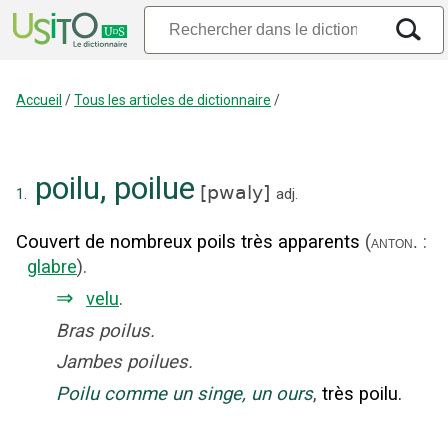
Accueil
/
Tous les articles de dictionnaire
/
poilu
,
poilue
[
pwaly
]
1.
adj.
Couvert de nombreux poils très apparents
(
:
anton.
glabre
).
⇒
velu
.
Bras poilus.
Jambes poilues.
Poilu comme un singe, un ours
,
très poilu.