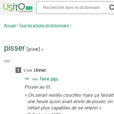
Accueil
/
Tous les articles de dictionnaire
/
pisser
[
pise
]
v.
fam.
Uriner.
1
V. intr.
⇒
faire
pipi
.
fam.
Pisser au lit.
«
On serait restés couchés mais ça faisait
une heure qu'on avait envie de pisser; on
n'était plus capables de se retenir
»