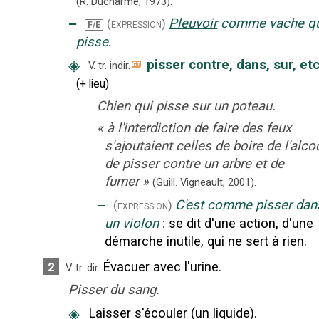
(R. Ducharme,
1973).
‒
Pleuvoir
comme vache q
(expression)
F/E
pisse
.
◈
pisser contre, dans, sur, etc
V. tr. indir.
(
+
lieu
)
Chien qui pisse sur un poteau.
«
à l'interdiction de faire des feux
s'ajoutaient celles de boire de l'alcoo
de pisser contre un arbre et de
fumer
»
(Guill. Vigneault,
2001).
‒
C'est comme pisser dan
(expression)
un violon
:
se dit d'une action, d'une
démarche inutile, qui ne sert à rien.
Évacuer avec l'urine.
2
V. tr. dir.
Pisser du sang.
◈
Laisser s'écouler (un liquide).