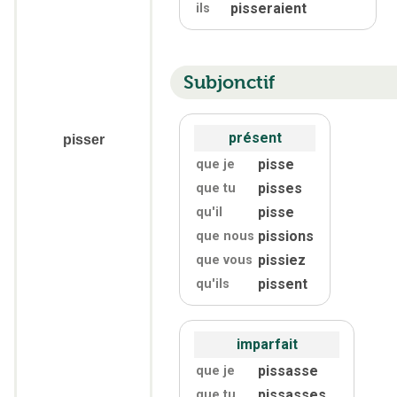
pisseraient
ils
Subjonctif
présent
pisser
pisse
que je
pisses
que tu
pisse
qu'
il
pissions
que nous
pissiez
que vous
pissent
qu'
ils
imparfait
pissasse
que je
pissasses
que tu