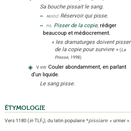
Sa bouche pissait le sang.
‒
Réservoir qui pisse.
absolt
‒
Pisser de la copie
,
rédiger
fig.
beaucoup et médiocrement.
«
les dramaturges doivent pisser
de la copie pour survivre
»
(
La
Presse
,
1998
).
◈
Couler abondamment, en parlant
V. intr.
d'un liquide.
Le sang pisse.
ÉTYMOLOGIE
Vers 1180
(
in
TLF
);
du latin populaire
*pissiare
«
uriner
».
i