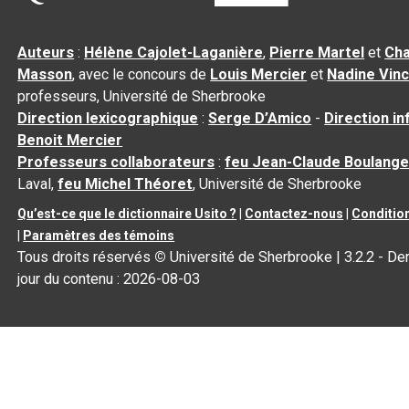
Auteurs
:
Hélène Cajolet-Laganière
,
Pierre Martel
et
Cha
Masson
, avec le concours de
Louis Mercier
et
Nadine Vin
professeurs, Université de Sherbrooke
Direction lexicographique
:
Serge D’Amico
-
Direction i
Benoit Mercier
Professeurs collaborateurs
:
feu Jean-Claude Boulange
Laval,
feu Michel Théoret
, Université de Sherbrooke
Qu’est-ce que le dictionnaire Usito ?
|
Contactez-nous
|
Condition
|
Paramètres des témoins
Tous droits réservés
©
Université de Sherbrooke |
3.2.2
- Der
jour du contenu :
2026-08-03