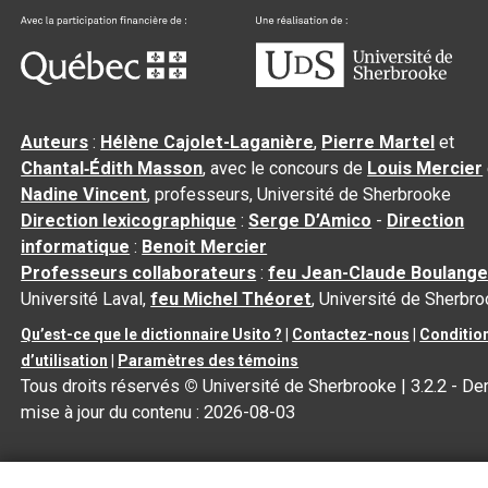
Auteurs
:
Hélène Cajolet-Laganière
,
Pierre Martel
et
Chantal‑Édith Masson
, avec le concours de
Louis Mercier
Nadine Vincent
, professeurs, Université de Sherbrooke
Direction lexicographique
:
Serge D’Amico
-
Direction
informatique
:
Benoit Mercier
Professeurs collaborateurs
:
feu Jean-Claude Boulange
Université Laval,
feu Michel Théoret
, Université de Sherbr
Qu’est-ce que le dictionnaire Usito ?
|
Contactez-nous
|
Conditio
d’utilisation
|
Paramètres des témoins
Tous droits réservés
©
Université de Sherbrooke |
3.2.2
- Der
mise à jour du contenu :
2026-08-03