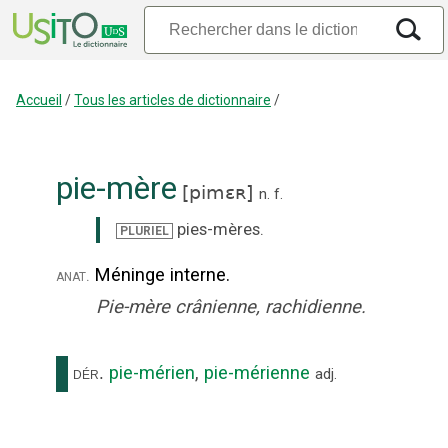
Accueil
/
Tous les articles de dictionnaire
/
pie-mère
[
pimɛʀ
]
n.
f.
pies-mères
.
PLURIEL
Méninge interne.
anat.
Pie-mère crânienne, rachidienne.
pie-mérien
,
pie-mérienne
dér.
adj.