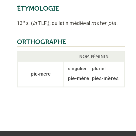
ÉTYMOLOGIE
e
13
s.
(
in
TLF
);
du latin médiéval
mater pia
.
i
ORTHOGRAPHE
NOM FÉMININ
singulier
pluriel
pie-mère
pie-mère
pies-mères