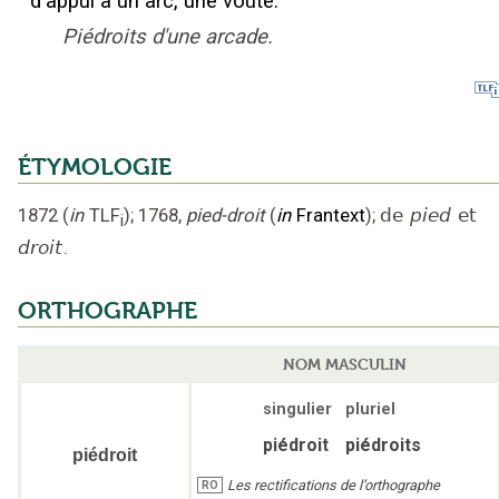
d'appui à un arc, une voûte.
Piédroits d'une arcade.
ÉTYMOLOGIE
1872
(
in
TLF
);
1768
,
pied-droit
(
in
Frantext
);
de
pied
et
i
droit
.
ORTHOGRAPHE
NOM MASCULIN
singulier
pluriel
piédroit
piédroits
piédroit
Les rectifications de l’orthographe
RO