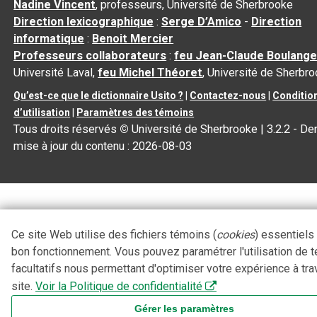
Nadine Vincent
, professeurs, Université de Sherbrooke
Direction lexicographique
:
Serge D’Amico
-
Direction
informatique
:
Benoit Mercier
Professeurs collaborateurs
:
feu Jean-Claude Boulange
Université Laval,
feu Michel Théoret
, Université de Sherbr
Qu’est-ce que le dictionnaire Usito ?
|
Contactez-nous
|
Conditio
d’utilisation
|
Paramètres des témoins
Tous droits réservés
©
Université de Sherbrooke |
3.2.2
- Der
mise à jour du contenu :
2026-08-03
Ce site Web utilise des fichiers témoins (
cookies
) essentiels
bon fonctionnement. Vous pouvez paramétrer l'utilisation de 
facultatifs nous permettant d'optimiser votre expérience à tra
site.
Voir la Politique de confidentialité
Gérer les paramètres