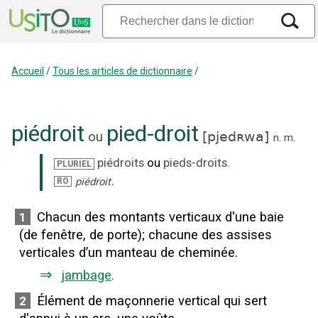
Accueil
/
Tous les articles de dictionnaire
/
piédroit
pied-droit
ou
[
pjedʀwa
]
n.
m.
piédroits
ou
pieds-droits
.
PLURIEL
.
piédroit
RO
Chacun des montants verticaux d'une baie
1
(de fenêtre, de porte)
;
chacune des assises
verticales d’un manteau de cheminée.
⇒
jambage
.
Élément de maçonnerie vertical qui sert
2