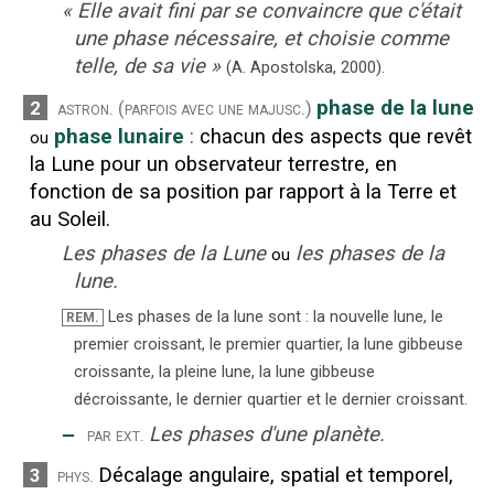
«
Elle avait fini par se convaincre que c'était
une phase nécessaire, et choisie comme
telle, de sa vie
»
(A. Apostolska,
2000).
phase de la lune
2
astron.
(parfois avec une majusc.)
phase lunaire
:
chacun des aspects que revêt
ou
la Lune pour un observateur terrestre, en
fonction de sa position par rapport à la Terre et
au Soleil.
Les phases de la Lune
les phases de la
ou
lune.
Les phases de la lune sont : la nouvelle lune, le
REM.
premier croissant, le premier quartier, la lune gibbeuse
croissante, la pleine lune, la lune gibbeuse
décroissante, le dernier quartier et le dernier croissant.
‒
Les phases d'une planète.
par ext.
Décalage angulaire, spatial et temporel,
3
phys.