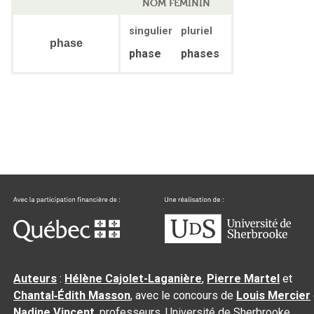
NOM FÉMININ
singulier
pluriel
phase
phase
phases
Auteurs
:
Hélène Cajolet-Laganière
,
Pierre Martel
et
Chantal‑Édith Masson
, avec le concours de
Louis Mercier
Nadine Vincent
, professeurs, Université de Sherbrooke