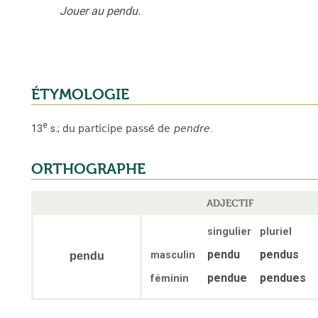
Jouer au pendu.
ÉTYMOLOGIE
e
13
s.
;
du participe passé de
pendre
.
ORTHOGRAPHE
ADJECTIF
singulier
pluriel
pendu
pendus
masculin
pendu
pendue
pendues
féminin