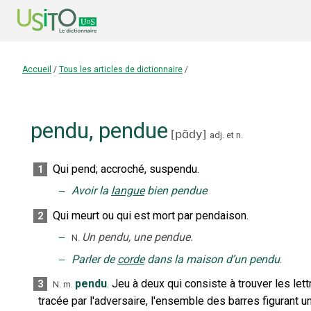
Accueil
/
Tous les articles de dictionnaire
/
pendu
,
pendue
[
pɑ̃dy
]
adj.
et
n.
Qui pend
;
accroché, suspendu.
1
‒
Avoir la
langue
bien pendue
.
Qui meurt ou qui est mort par pendaison.
2
‒
Un pendu, une pendue.
N.
‒
Parler de
corde
dans la maison d’un pendu
.
pendu
.
Jeu à deux qui consiste à trouver les let
3
N.
m.
tracée par l'adversaire, l'ensemble des barres figurant 