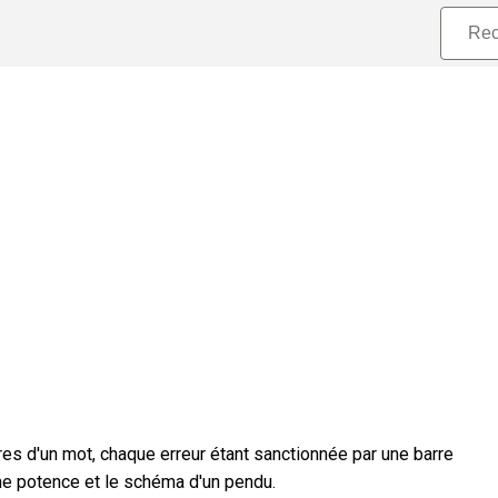
tres d'un mot, chaque erreur étant sanctionnée par une barre
une potence et le schéma d'un pendu.