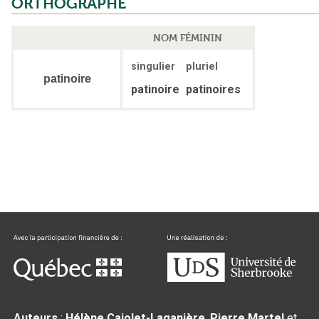
ORTHOGRAPHE
NOM FÉMININ
singulier
pluriel
patinoire
patinoire
patinoires
Auteurs
:
Hélène Cajolet-Laganière
,
Pierre Martel
et