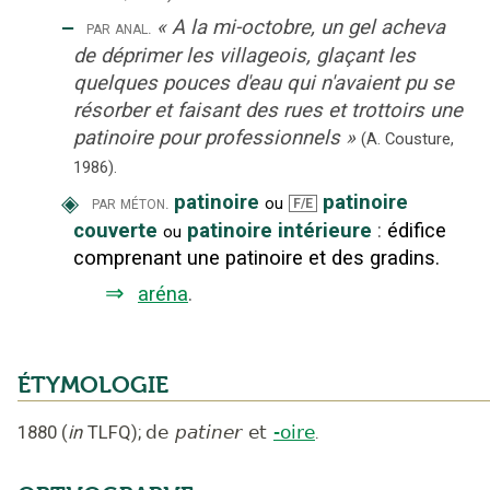
‒
«
A la mi-octobre, un gel acheva
par anal.
de déprimer les villageois, glaçant les
quelques pouces d'eau qui n'avaient pu se
résorber et faisant des rues et trottoirs une
patinoire pour professionnels
»
(A. Cousture,
1986).
◈
patinoire
patinoire
par méton.
ou
F/E
couverte
patinoire intérieure
:
édifice
ou
comprenant une patinoire et des gradins.
⇒
aréna
.
ÉTYMOLOGIE
1880
(
in
TLFQ
);
de
patiner
et
-oire
.