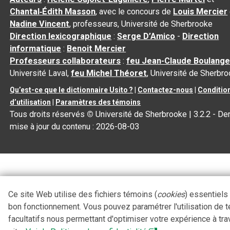
Chantal‑Édith Masson
, avec le concours de
Louis Mercier
Nadine Vincent
, professeurs, Université de Sherbrooke
Direction lexicographique
:
Serge D’Amico
-
Direction
informatique
:
Benoit Mercier
Professeurs collaborateurs
:
feu Jean-Claude Boulange
Université Laval,
feu Michel Théoret
, Université de Sherbr
Qu’est-ce que le dictionnaire Usito ?
|
Contactez-nous
|
Conditio
d’utilisation
|
Paramètres des témoins
Tous droits réservés
©
Université de Sherbrooke |
3.2.2
- Der
mise à jour du contenu :
2026-08-03
Ce site Web utilise des fichiers témoins (
cookies
) essentiels
bon fonctionnement. Vous pouvez paramétrer l'utilisation de 
facultatifs nous permettant d'optimiser votre expérience à tra