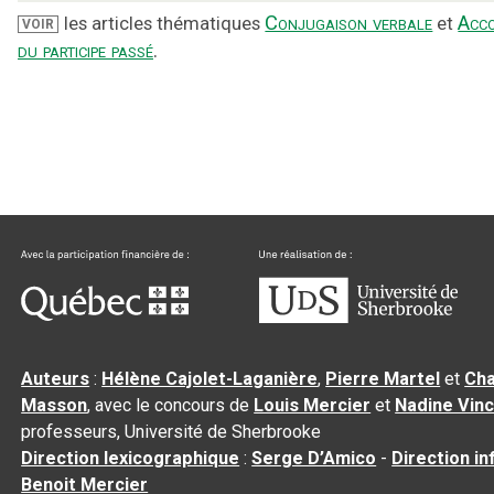
Conjugaison verbale
Acc
les articles thématiques
et
VOIR
du participe passé
.
Auteurs
:
Hélène Cajolet-Laganière
,
Pierre Martel
et
Cha
Masson
, avec le concours de
Louis Mercier
et
Nadine Vin
professeurs, Université de Sherbrooke
Direction lexicographique
:
Serge D’Amico
-
Direction i
Benoit Mercier