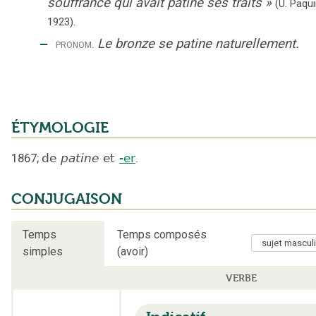
souffrance qui avait patiné ses traits
»
(U. Paqui
1923).
‒
Le bronze se patine naturellement.
pronom.
ÉTYMOLOGIE
1867
;
de
patine
et
-er
.
CONJUGAISON
Temps
Temps composés
simples
(avoir)
VERBE