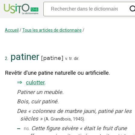
Accueil
/
Tous les articles de dictionnaire
/
patiner
[
patine
]
2.
v. tr. dir.
Revêtir d'une patine naturelle ou artificielle.
⇒
culotter
.
Patiner un meuble.
Bois, cuir patiné.
Des
«
colonnes de marbre jauni, patiné par les
siècles
»
(A. Grandbois,
1945).
‒
Cette figure sévère
«
était le fruit d'une
fig.