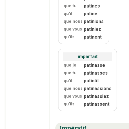
patines
que tu
patine
qu'
il
patinions
que nous
patiniez
que vous
patinent
qu'
ils
imparfait
patinasse
que je
patinasses
que tu
patinât
qu'
il
patinassions
que nous
patinassiez
que vous
patinassent
qu'
ils
Impératif