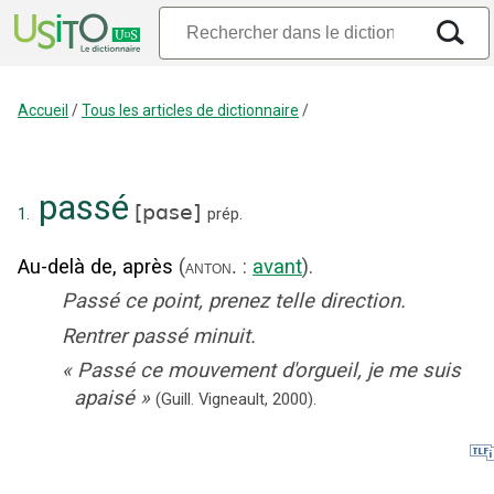
Accueil
/
Tous les articles de dictionnaire
/
passé
[
pɑse
]
1.
prép.
Au-delà de, après
(
:
avant
).
anton.
Passé ce point, prenez telle direction.
Rentrer passé minuit.
«
Passé ce mouvement d'orgueil, je me suis
apaisé
»
(Guill. Vigneault,
2000).