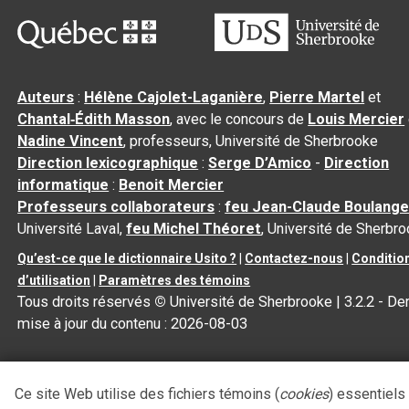
Auteurs
:
Hélène Cajolet-Laganière
,
Pierre Martel
et
Chantal‑Édith Masson
, avec le concours de
Louis Mercier
Nadine Vincent
, professeurs, Université de Sherbrooke
Direction lexicographique
:
Serge D’Amico
-
Direction
informatique
:
Benoit Mercier
Professeurs collaborateurs
:
feu Jean-Claude Boulange
Université Laval,
feu Michel Théoret
, Université de Sherbr
Qu’est-ce que le dictionnaire Usito ?
|
Contactez-nous
|
Conditio
d’utilisation
|
Paramètres des témoins
Tous droits réservés
©
Université de Sherbrooke |
3.2.2
- Der
mise à jour du contenu :
2026-08-03
Ce site Web utilise des fichiers témoins (
cookies
) essentiels