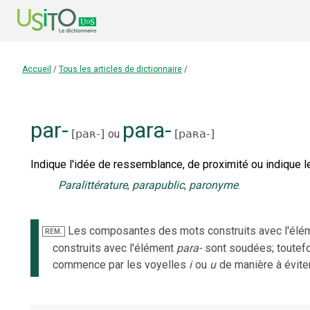
Accueil
/
Tous les articles de dictionnaire
/
par-
para-
[
paʀ-
]
ou
[
paʀa-
]
Indique l'idée de ressemblance, de proximité ou indique l
Paralittérature
,
parapublic
,
paronyme
.
Les composantes des mots construits avec l'élé
REM.
construits avec l'élément
para-
sont soudées; toutefoi
commence par les voyelles
i
ou
u
de manière à évite