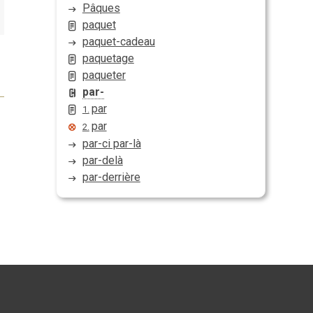
Pâques
paquet
paquet-cadeau
paquetage
paqueter
par-
par
1.
par
2.
par-ci par-là
par-delà
par-derrière