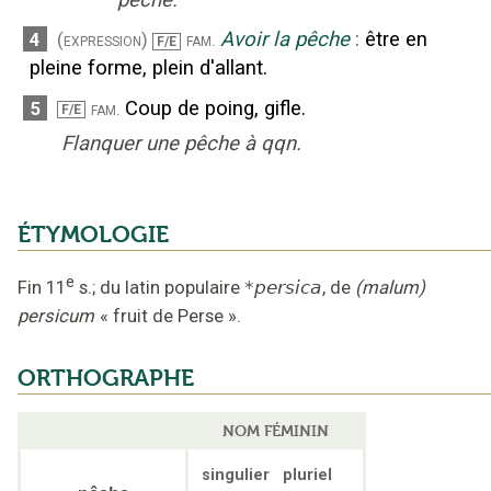
Avoir la pêche
:
être en
4
(expression)
fam.
F/E
pleine forme, plein d'allant.
Coup de poing, gifle.
5
fam.
F/E
Flanquer une pêche à qqn.
ÉTYMOLOGIE
e
Fin 11
s.
;
du latin populaire
*persica
,
de
(malum)
persicum
« fruit de Perse »
.
ORTHOGRAPHE
NOM FÉMININ
singulier
pluriel