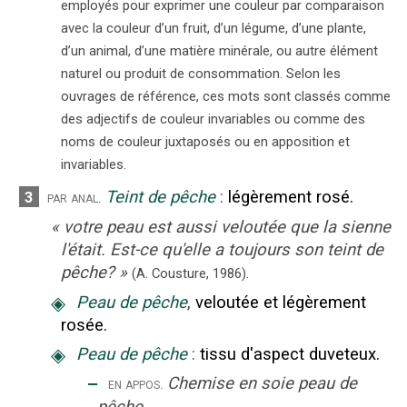
employés pour exprimer une couleur par comparaison
avec la couleur d’un fruit, d’un légume, d’une plante,
d’un animal, d’une matière minérale, ou autre élément
naturel ou produit de consommation. Selon les
ouvrages de référence, ces mots sont classés comme
des adjectifs de couleur invariables ou comme des
noms de couleur juxtaposés ou en apposition et
invariables.
Teint de pêche
:
légèrement rosé.
3
par anal.
«
votre peau est aussi veloutée que la sienne
l'était. Est-ce qu'elle a toujours son teint de
pêche?
»
(A. Cousture,
1986).
◈
Peau de pêche
,
veloutée et légèrement
rosée.
◈
Peau de pêche
:
tissu d'aspect duveteux.
‒
Chemise en soie peau de
en appos.
pêche.