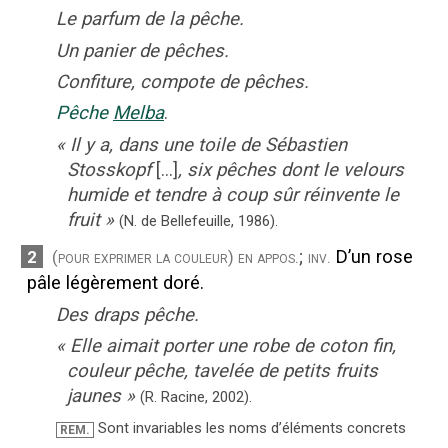
Le parfum de la pêche.
Un panier de pêches.
Confiture, compote de pêches.
Pêche
Melba
.
«
Il y a, dans une toile de Sébastien
Stosskopf
[...]
, six pêches dont le velours
humide et tendre à coup sûr réinvente le
fruit
»
(N. de Bellefeuille,
1986).
;
D’un rose
2
(pour exprimer la couleur)
en appos.
inv.
pâle légèrement doré.
Des draps pêche.
«
Elle aimait porter une robe de coton fin,
couleur pêche, tavelée de petits fruits
jaunes
»
(R. Racine,
2002).
Sont invariables les noms d’éléments concrets
REM.