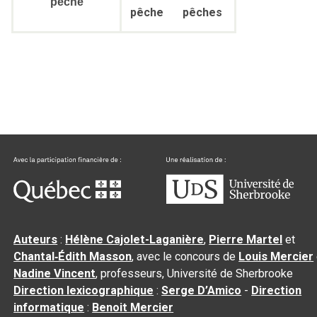
pêche
pêche
pêches
Auteurs
:
Hélène Cajolet-Laganière
,
Pierre Martel
et
Chantal‑Édith Masson
, avec le concours de
Louis Mercier
Nadine Vincent
, professeurs, Université de Sherbrooke
Direction lexicographique
:
Serge D’Amico
-
Direction
informatique
:
Benoit Mercier