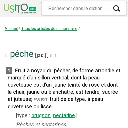
Accueil
/
Tous les articles de dictionnaire
/
pêche
[
pɛ:ʃ
]
1.
n.
f.
Fruit à noyau du pêcher, de forme arrondie et
1
marqué d’un sillon vertical, dont la peau
duveteuse est d’un jaune teinté de rose et dont
la chair, jaune ou blanchâtre, est tendre, sucrée
et juteuse
;
fruit de ce type, à peau
par ext.
duveteuse ou lisse.
[
type
:
brugnon
,
nectarine
.]
Pêches et nectarines.