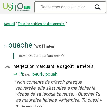
Accueil
/
Tous les articles de dictionnaire
/
ouache
[
waʃ
]
1.
interj.
On écrit parfois
ouach
.
REM.
Interjection marquant le dégoût, le mépris.
Q/C
⇒
fi
;
beurk
,
pouah
.
fam.
«
Non contente de m'avoir presque
renversée, elle s'est mise à me lécher le
visage de sa langue baveuse. - Ouache! Tu
as mauvaise haleine, Arthémise. Tu pues!
»
(D. Demers,
1992).