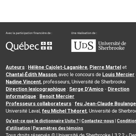
Auteurs
:
Hélène Cajolet-Laganière
,
Pierre Martel
et
Chantal‑Édith Masson
, avec le concours de
Louis Mercier
Nadine Vincent
, professeurs, Université de Sherbrooke
Direction lexicographique
:
Serge D’Amico
-
Direction
informatique
:
Benoit Mercier
Professeurs collaborateurs
:
feu Jean-Claude Boulange
Université Laval,
feu Michel Théoret
, Université de Sherbr
Qu’est-ce que le dictionnaire Usito ?
|
Contactez-nous
|
Conditio
d’utilisation
|
Paramètres des témoins
Tous droits réservés
©
Université de Sherbrooke |
3.2.2
- Der