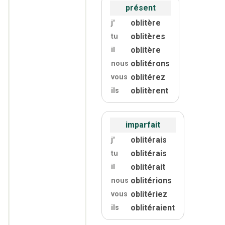
présent
oblitère
j'
oblitères
tu
oblitère
il
oblitérons
nous
oblitérez
vous
oblitèrent
ils
imparfait
oblitérais
j'
oblitérais
tu
oblitérait
il
oblitérions
nous
oblitériez
vous
oblitéraient
ils