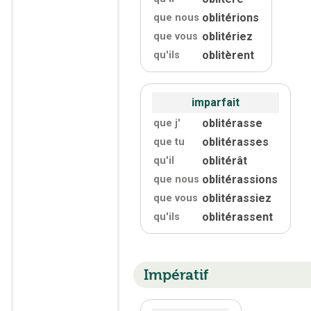
oblitérions
que nous
oblitériez
que vous
oblitèrent
qu'
ils
imparfait
oblitérasse
que j'
oblitérasses
que tu
oblitérât
qu'
il
oblitérassions
que nous
oblitérassiez
que vous
oblitérassent
qu'
ils
Impératif