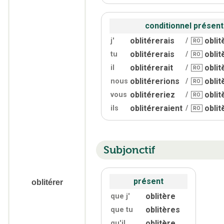
conditionnel présent
oblitérerais
oblit
j'
/
RO
oblitérerais
oblit
tu
/
RO
oblitérerait
oblit
il
/
RO
oblitérerions
oblit
nous
/
RO
oblitéreriez
oblit
vous
/
RO
oblitéreraient
oblit
ils
/
RO
Subjonctif
présent
oblitérer
oblitère
que j'
oblitères
que tu
oblitère
qu'
il