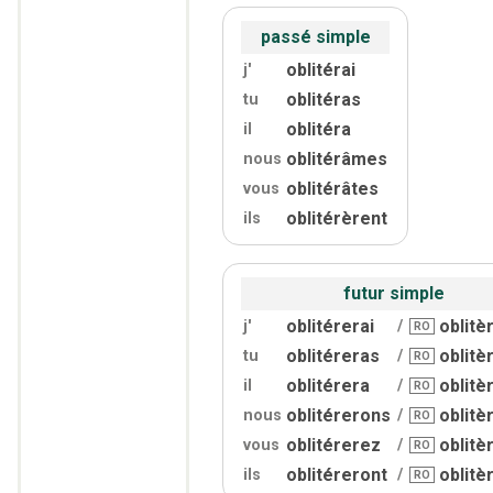
passé simple
oblitérai
j'
oblitéras
tu
oblitéra
il
oblitérâmes
nous
oblitérâtes
vous
oblitérèrent
ils
futur simple
oblitérerai
oblitè
j'
/
RO
oblitéreras
oblitè
tu
/
RO
oblitérera
oblitè
il
/
RO
oblitérerons
oblitè
nous
/
RO
oblitérerez
oblitè
vous
/
RO
oblitéreront
oblitè
ils
/
RO