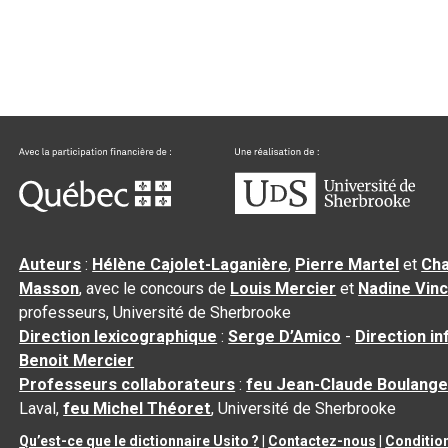
Auteurs
:
Hélène Cajolet-Laganière
,
Pierre Martel
et
Cha
Masson
, avec le concours de
Louis Mercier
et
Nadine Vin
professeurs, Université de Sherbrooke
Direction lexicographique
:
Serge D’Amico
-
Direction i
Benoit Mercier
Professeurs collaborateurs
:
feu Jean-Claude Boulange
Laval,
feu Michel Théoret
, Université de Sherbrooke
Qu’est-ce que le dictionnaire Usito ?
|
Contactez-nous
|
Condition