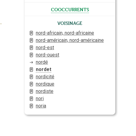
cooccurrents
Voisinage
nord-africain, nord-africaine
nord-américain, nord-américaine
nord-est
nord-ouest
nordé
nordet
nordicité
nordique
nordiste
nori
noria