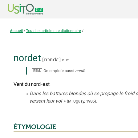
Accueil
/
Tous les articles de dictionnaire
/
nordet
[
nɔʀdɛ
]
n.
m.
On emploie aussi
nordé
.
REM.
Vent du nord-est.
«
Dans les battures blondes où se propage le froid sa
versent leur vol
»
(M. Uguay,
1986).
ÉTYMOLOGIE