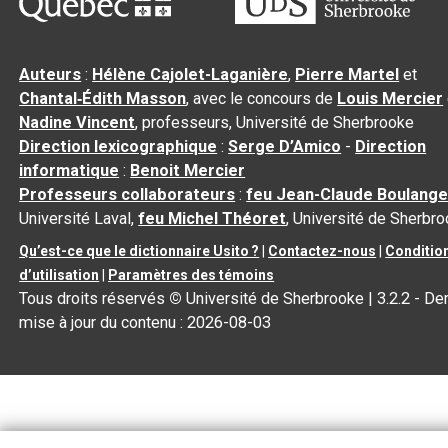
Auteurs
:
Hélène Cajolet-Laganière
,
Pierre Martel
et
Chantal‑Édith Masson
, avec le concours de
Louis Mercier
Nadine Vincent
, professeurs, Université de Sherbrooke
Direction lexicographique
:
Serge D’Amico
-
Direction
informatique
:
Benoit Mercier
Professeurs collaborateurs
:
feu Jean-Claude Boulange
Université Laval,
feu Michel Théoret
, Université de Sherbr
Qu’est-ce que le dictionnaire Usito ?
|
Contactez-nous
|
Conditio
d’utilisation
|
Paramètres des témoins
Tous droits réservés
©
Université de Sherbrooke |
3.2.2
- Der
mise à jour du contenu :
2026-08-03