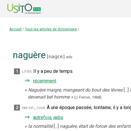
Accueil
/
Tous les articles de dictionnaire
/
naguère
[
nagɛʀ
]
adv.
Il y a peu de temps.
1
littér.
⇒
récemment
.
«
Naguère maigre, mangeant du bout des lèvres
[...]
devenait bel homme
»
(J. Ferron,
1968).
,
À une époque passée, lointaine
;
il y a lo
2
par ext.
cour.
⇒
autrefois
,
jadis
.
«
la normalité
[...]
naguère, était de forcer des enfant