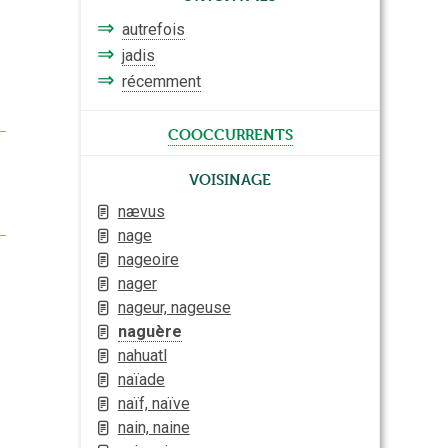
⇒
autrefois
⇒
jadis
⇒
récemment
cooccurrents
Voisinage
nævus
nage
nageoire
nager
nageur, nageuse
naguère
nahuatl
naïade
naïf, naïve
nain, naine