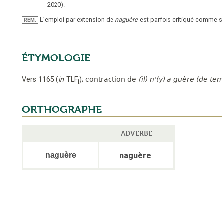
2020
).
L’emploi par extension de
naguère
est parfois critiqué comme
REM.
ÉTYMOLOGIE
Vers 1165
(
in
TLF
);
contraction de
(il) n'(y) a guère (de te
i
ORTHOGRAPHE
ADVERBE
naguère
naguère