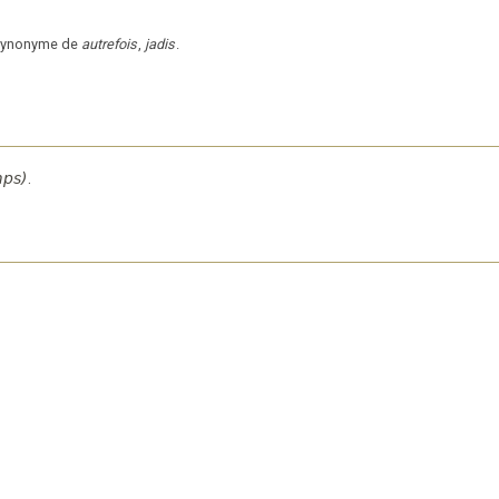
 synonyme de
autrefois
,
jadis
.
mps)
.