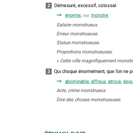
Démesuré, excessif, colossal.
2
⇒
énorme
;
monstre
.
fam.
Salaire monstrueux.
Erreur monstrueuse.
Statue monstrueuse.
Proportions monstrueuses.
«
Cette ville magnifiquement monstrue
Qui choque énormément
;
que l’on ne p
3
⇒
abominable
,
affreux
,
atroce
,
épou
Acte, crime monstrueux.
Dire des choses monstrueuses.