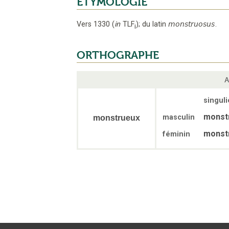
ÉTYMOLOGIE
Vers 1330
(
in
TLF
);
du latin
monstruosus
.
i
ORTHOGRAPHE
A
singuli
monst
masculin
monstrueux
monst
féminin