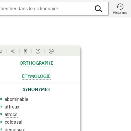
Historique
orthographe
étymologie
Synonymes
⇒
abominable
⇒
affreux
⇒
atroce
⇒
colossal
⇒
démesuré