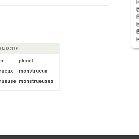
DJECTIF
er
pluriel
rueux
monstrueux
rueuse
monstrueuses