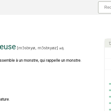
euse
[
mɔ̃stʀyø,
mɔ̃stʀyøz
]
adj.
essemble à un monstre, qui rappelle un monstre.
ature.