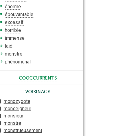
⇒
énorme
⇒
épouvantable
⇒
excessif
⇒
horrible
⇒
immense
⇒
laid
⇒
monstre
⇒
phénoménal
cooccurrents
Voisinage
monozygote
monseigneur
monsieur
monstre
monstrueusement