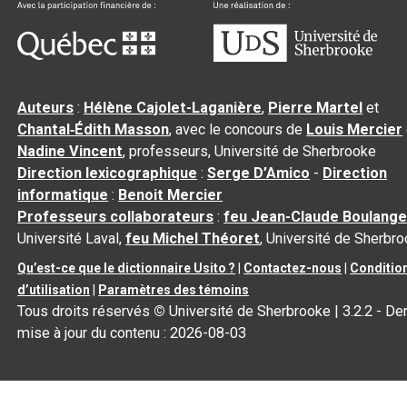
Auteurs
:
Hélène Cajolet-Laganière
,
Pierre Martel
et
Chantal‑Édith Masson
, avec le concours de
Louis Mercier
Nadine Vincent
, professeurs, Université de Sherbrooke
Direction lexicographique
:
Serge D’Amico
-
Direction
informatique
:
Benoit Mercier
Professeurs collaborateurs
:
feu Jean-Claude Boulange
Université Laval,
feu Michel Théoret
, Université de Sherbr
Qu’est-ce que le dictionnaire Usito ?
|
Contactez-nous
|
Conditio
d’utilisation
|
Paramètres des témoins
Tous droits réservés
©
Université de Sherbrooke |
3.2.2
- Der
mise à jour du contenu :
2026-08-03