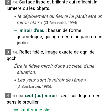
Surface lisse et brillante qui réfléchit la
2
fig.
lumière ou les objets.
«
le déploiement du fleuve lui paraît être un
miroir clair
»
(Cl. Beausoleil,
1994).
‒
miroir d'eau
:
bassin de forme
géométrique, qui agrémente un parc ou un
jardin.
Reflet fidèle, image exacte de qqn, de
3
fig.
qqch.
Être le fidèle miroir d'une société, d'une
situation.
«
Les yeux sont le miroir de l'âme
»
(D. Bombardier,
1985).
œuf (au) miroir
:
œuf cuit légèrement,
4
cuisine
sans le brouiller.
⇒
œuf
sur le plat
.