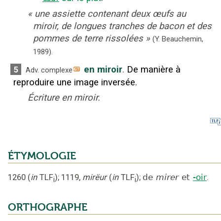
«
une assiette contenant deux œufs au
miroir, de longues tranches de bacon et des
pommes de terre rissolées
»
(Y. Beauchemin,
1989).
en miroir
.
De manière à
5
Adv. complexe
reproduire une image inversée.
Écriture en miroir.
ÉTYMOLOGIE
1260
(
in
TLF
);
1119
,
mirëur
(
in
TLF
);
de
mirer
et
-oir
.
i
i
ORTHOGRAPHE