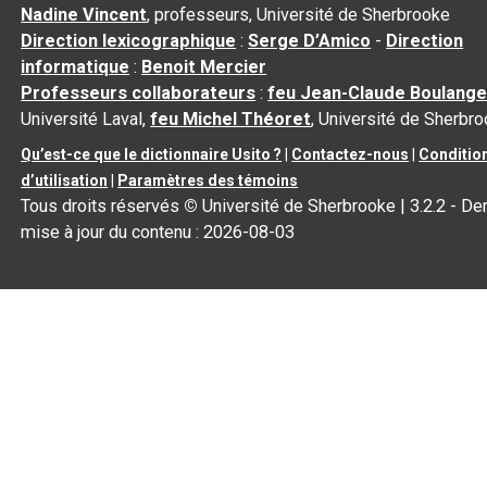
Nadine Vincent
, professeurs, Université de Sherbrooke
Direction lexicographique
:
Serge D’Amico
-
Direction
informatique
:
Benoit Mercier
Professeurs collaborateurs
:
feu Jean-Claude Boulange
Université Laval,
feu Michel Théoret
, Université de Sherbr
Qu’est-ce que le dictionnaire Usito ?
|
Contactez-nous
|
Conditio
d’utilisation
|
Paramètres des témoins
Tous droits réservés
©
Université de Sherbrooke |
3.2.2
- Der
mise à jour du contenu :
2026-08-03