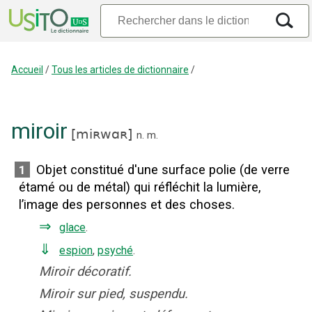
Accueil
/
Tous les articles de dictionnaire
/
miroir
[
miʀwɑʀ
]
n.
m.
Objet constitué d'une surface polie (de verre
1
étamé ou de métal) qui réfléchit la lumière,
l’image des personnes et des choses.
⇒
glace
.
⇓
espion
,
psyché
.
Miroir décoratif.
Miroir sur pied, suspendu.