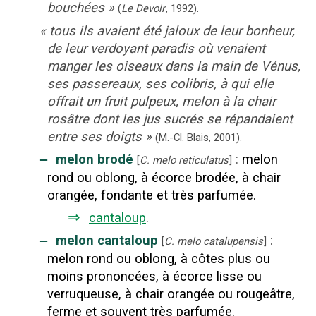
bouchées
»
(
Le Devoir
,
1992
).
«
tous ils avaient été jaloux de leur bonheur,
de leur verdoyant paradis où venaient
manger les oiseaux dans la main de Vénus,
ses passereaux, ses colibris, à qui elle
offrait un fruit pulpeux, melon à la chair
rosâtre dont les jus sucrés se répandaient
entre ses doigts
»
(M.-Cl. Blais,
2001).
‒
melon brodé
:
melon
[
C. melo reticulatus
]
rond ou oblong, à écorce brodée, à chair
orangée, fondante et très parfumée.
⇒
cantaloup
.
‒
melon cantaloup
:
[
C. melo catalupensis
]
melon rond ou oblong, à côtes plus ou
moins prononcées, à écorce lisse ou
verruqueuse, à chair orangée ou rougeâtre,
ferme et souvent très parfumée.