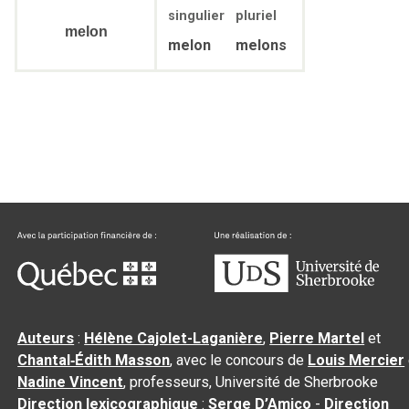
singulier
pluriel
melon
melon
melons
Auteurs
:
Hélène Cajolet-Laganière
,
Pierre Martel
et
Chantal‑Édith Masson
, avec le concours de
Louis Mercier
Nadine Vincent
, professeurs, Université de Sherbrooke
Direction lexicographique
:
Serge D’Amico
-
Direction