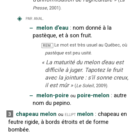
(
La
Presse
,
2001
).
◈
par anal.
‒
melon d’eau
:
nom donné à la
pastèque, et à son fruit.
Le mot est très usuel au Québec, où
REM.
pastèque
est peu usité.
«
La maturité du melon d'eau est
difficile à juger. Tapotez le fruit
avec la jointure : s'il sonne creux,
il est mûr
»
(
Le Soleil
,
2009
).
‒
melon-poire
poire-melon
:
autre
ou
nom du pepino.
chapeau melon
melon
:
chapeau en
3
ellipt
ou
feutre rigide, à bords étroits et de forme
bombée.