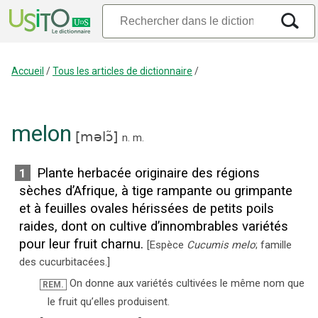
Accueil
/
Tous les articles de dictionnaire
/
melon
[
məlɔ̃
]
n.
m.
Plante herbacée originaire des régions
1
sèches d’Afrique, à tige rampante ou grimpante
et à feuilles ovales hérissées de petits poils
raides, dont on cultive d’innombrables variétés
pour leur fruit charnu.
[
Espèce
Cucumis melo
; famille
des cucurbitacées.
]
On donne aux variétés cultivées le même nom que
REM.
le fruit qu’elles produisent.