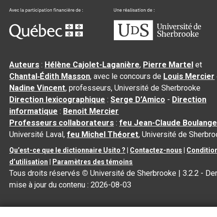
Auteurs
:
Hélène Cajolet-Laganière
,
Pierre Martel
et
Chantal‑Édith Masson
, avec le concours de
Louis Mercier
Nadine Vincent
, professeurs, Université de Sherbrooke
Direction lexicographique
:
Serge D’Amico
-
Direction
informatique
:
Benoit Mercier
Professeurs collaborateurs
:
feu Jean-Claude Boulange
Université Laval,
feu Michel Théoret
, Université de Sherbr
Qu’est-ce que le dictionnaire Usito ?
|
Contactez-nous
|
Conditio
d’utilisation
|
Paramètres des témoins
Tous droits réservés
©
Université de Sherbrooke |
3.2.2
- Der
mise à jour du contenu :
2026-08-03