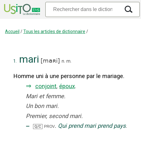
Accueil
/
Tous les articles de dictionnaire
/
mari
[
maʀi
]
1.
n.
m.
Homme uni à une personne par le mariage.
⇒
conjoint
,
époux
.
Mari et femme.
Un bon mari.
Premier, second mari.
‒
Qui prend mari prend pays
.
prov.
Q/C