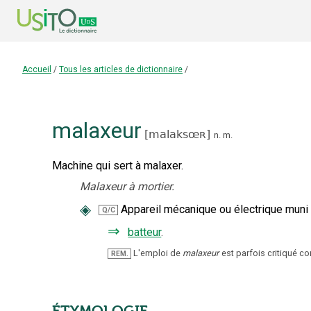
Accueil
/
Tous les articles de dictionnaire
/
malaxeur
[
malaksœʀ
]
n.
m.
Machine qui sert à malaxer.
Malaxeur à mortier.
◈
Appareil mécanique ou électrique muni 
Q/C
⇒
batteur
.
L'emploi de
malaxeur
est parfois critiqué
REM.