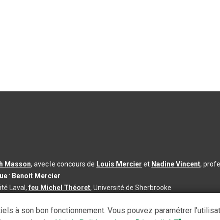
th Masson
, avec le concours de
Louis Mercier
et
Nadine Vincent
, prof
que
:
Benoit Mercier
ité Laval,
feu Michel Théoret
, Université de Sherbrooke
s d’utilisation
|
Paramètres des témoins
iels à son bon fonctionnement. Vous pouvez paramétrer l'utilisa
se à jour du contenu :
2026-08-03