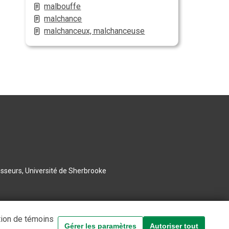
malbouffe
malchance
malchanceux, malchanceuse
esseurs, Université de Sherbrooke
tion de témoins
Gérer les paramètres
Autoriser tout