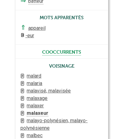
⇒
batteur
Mots apparentés
⇑
appareil
-eur
cooccurrents
Voisinage
malard
malaria
malavisé, malavisée
malaxage
malaxer
malaxeur
malayo-polynésien, malayo-
polynésienne
malbec