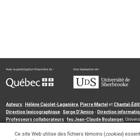
Auteurs
:
Hélène Cajolet-Laganière
,
Pierre Martel
et
Chantal‑Édi
Direction lexicographique
:
Serge D’Amico
-
Direction informati
Professeurs collaborateurs
:
feu Jean-Claude Boulanger
, Univers
Qu’est-ce que le dictionnaire Usito ?
|
Contactez-nous
|
Condition
Ce site Web utilise des fichiers témoins (
cookies
) essent
Tous droits réservés
©
Université de Sherbrooke |
3.2.2
- Dernière mi