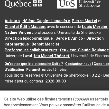
Auteurs
:
Hélène Cajolet-Laganière
,
Pierre Martel
et
Chantal‑Édith Masson
, avec le concours de
Louis Mercier
Nadine Vincent
, professeurs, Université de Sherbrooke
Direction lexicographique
:
Serge D’Amico
-
Direction
informatique
:
Benoit Mercier
Professeurs collaborateurs
:
feu Jean-Claude Boulange
Université Laval,
feu Michel Théoret
, Université de Sherbr
Qu’est-ce que le dictionnaire Usito ?
|
Contactez-nous
|
Conditio
d’utilisation
|
Paramètres des témoins
Tous droits réservés
©
Université de Sherbrooke |
3.2.2
- Der
mise à jour du contenu :
2026-08-03
Ce site Web utilise des fichiers témoins (
cookies
) essentiels
bon fonctionnement. Vous pouvez paramétrer l'utilisation de 