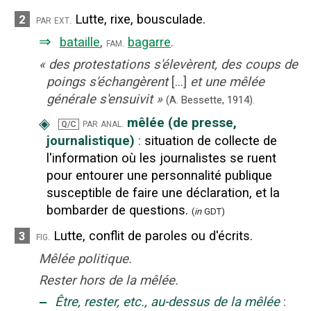
Lutte, rixe, bousculade.
2
par ext.
⇒
bataille
,
bagarre
.
fam.
«
des protestations s'élevèrent, des coups de
poings s'échangèrent
[...]
et une mêlée
générale s'ensuivit
»
(A. Bessette,
1914).
◈
mêlée (de presse,
par anal.
Q/C
journalistique)
:
situation de collecte de
l'information où les journalistes se ruent
pour entourer une personnalité publique
susceptible de faire une déclaration, et la
bombarder de questions.
(
in
GDT)
Lutte, conflit de paroles ou d'écrits.
3
fig.
Mêlée politique.
Rester hors de la mêlée.
‒
Être, rester, etc., au-dessus de la mêlée
: