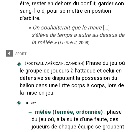
être, rester en dehors du conflit, garder son
sang-froid, pour se mettre en position
d'arbitre.
«
On souhaiterait que le maire
[...]
s'élève de temps à autre au-dessus de
la mêlée
»
(
Le Soleil
,
2008
).
4
sport
◈
Phase du jeu où
(
football américain, canadien
)
le groupe de joueurs à l’attaque et celui en
défensive se disputent la possession du
ballon dans une lutte corps à corps, lors de
la mise en jeu.
◈
rugby
‒
mêlée (fermée, ordonnée)
:
phase
du jeu où, à la suite d'une faute, des
joueurs de chaque équipe se groupent