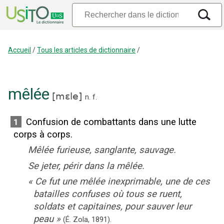
Accueil
/
Tous les articles de dictionnaire
/
mêlée
[
mɛle
]
n.
f.
Confusion de combattants dans une lutte
1
corps à corps.
Mêlée furieuse, sanglante, sauvage.
Se jeter, périr dans la mêlée.
«
Ce fut une mêlée inexprimable, une de ces
batailles confuses où tous se ruent,
soldats et capitaines, pour sauver leur
peau
»
(É. Zola,
1891
).