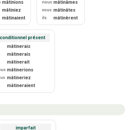
mâtinions
mâtinâmes
s
nous
mâtiniez
mâtinâtes
s
vous
mâtinaient
mâtinèrent
ils
conditionnel présent
mâtinerais
mâtinerais
mâtinerait
mâtinerions
ous
mâtineriez
ous
mâtineraient
s
imparfait