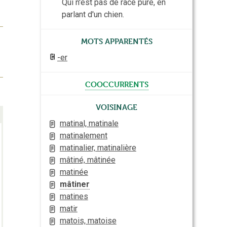
Qui n'est pas de race pure, en
parlant d'un chien.
Mots apparentés
-er
cooccurrents
Voisinage
matinal, matinale
matinalement
matinalier, matinalière
mâtiné, mâtinée
matinée
mâtiner
matines
matir
matois, matoise