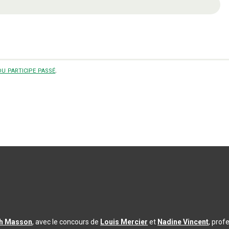
u participe passé
.
th Masson
, avec le concours de
Louis Mercier
et
Nadine Vincent
, prof