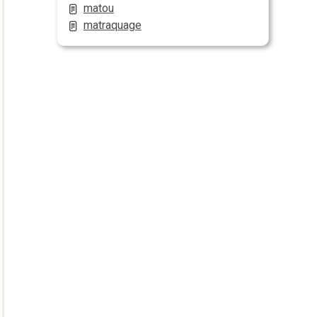
matou
matraquage