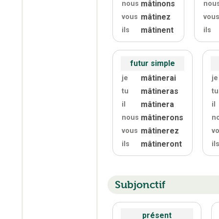
mâtinons
nous
nou
mâtinez
vous
vou
mâtinent
ils
ils
futur simple
mâtinerai
je
je
mâtineras
tu
tu
mâtinera
il
il
mâtinerons
nous
n
mâtinerez
vous
v
mâtineront
ils
il
Subjonctif
présent