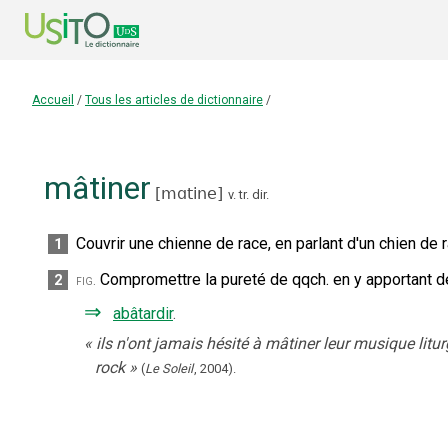
Accueil
/
Tous les articles de dictionnaire
/
mâtiner
[
mɑtine
]
v. tr. dir.
Couvrir une chienne de race, en parlant d'un chien d
1
Compromettre la pureté de qqch. en y apportant d
2
fig.
⇒
abâtardir
.
«
ils n'ont jamais hésité à mâtiner leur musique li
rock
»
(
Le Soleil
,
2004
).