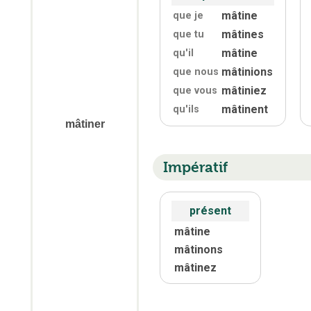
mâtine
que je
mâtines
que tu
mâtine
qu'
il
mâtinions
que nous
mâtiniez
que vous
mâtinent
qu'
ils
mâtiner
Impératif
présent
mâtine
mâtinons
mâtinez