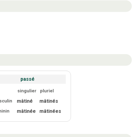
passé
singulier
pluriel
mâtiné
mâtinés
sculin
mâtinée
mâtinées
minin