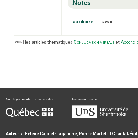
Notes
auxiliaire
avoir
Conjugaison verbale
Accord d
les articles thématiques
et
VOIR
Auteurs
:
Hélène Cajolet-Laganière
,
Pierre Martel
et
Chantal‑Édi