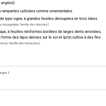
e anglais
).
u rampantes cultivées comme ornementales.
, de type vigne, à grandes feuilles découpées en trois lobes
s tricuspidata
; famille des vitacées.
]
tique, à feuilles réniformes bordées de larges dents arrondies,
ui forme des tapis denses sur le sol et qu’on cultive à des fins
racea
; famille des lamiacées.
]
inant
l'
.