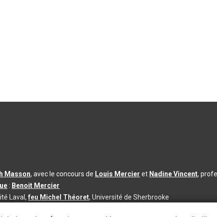
th Masson
, avec le concours de
Louis Mercier
et
Nadine Vincent
, prof
que
:
Benoit Mercier
ité Laval,
feu Michel Théoret
, Université de Sherbrooke
s d’utilisation
|
Paramètres des témoins