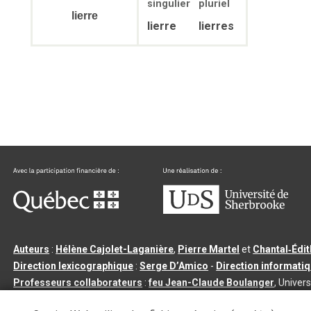
singulier
pluriel
lierre
lierre
lierres
Auteurs
:
Hélène Cajolet-Laganière
,
Pierre Martel
et
Chantal‑Édi
Direction lexicographique
:
Serge D’Amico
-
Direction informati
Professeurs collaborateurs
:
feu Jean-Claude Boulanger
, Univers
Qu’est-ce que le dictionnaire Usito ?
|
Contactez-nous
|
Condition