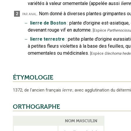
variétés à valeur ornementale (appelée aussi
lierr
Nom donné à diverses plantes grimpantes o
2
par anal.
‒
lierre de Boston
:
plante d’origine est-asiatique
devenant rouge vif en automne.
[
Espèce
Parthenocissu
‒
lierre terrestre
:
petite plante d’origine eurasia
à petites fleurs violettes à la base des feuilles, q
ornementales ou médicinales.
[
Espèce
Glechoma hede
ÉTYMOLOGIE
1372
;
de l'ancien français
ierre
;
avec agglutination du déterm
ORTHOGRAPHE
NOM MASCULIN