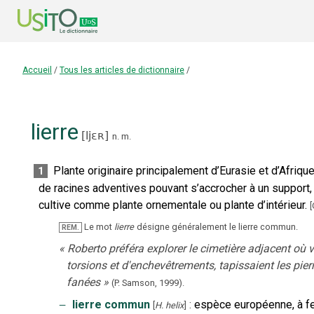
Accueil
/
Tous les articles de dictionnaire
/
lierre
[
ljɛʀ
]
n.
m.
Plante originaire principalement d’Eurasie et d’Afriq
1
de racines adventives pouvant s’accrocher à un support, à
cultive comme plante ornementale ou plante d’intérieur.
[
Le mot
lierre
désigne généralement le lierre commun.
REM.
«
Roberto préféra explorer le cimetière adjacent où v
torsions et d'enchevêtrements, tapissaient les pie
fanées
»
(P. Samson,
1999).
‒
lierre commun
:
espèce européenne, à feu
[
H. helix
]