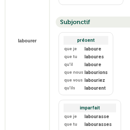
Subjonctif
présent
labourer
laboure
que je
laboures
que tu
laboure
qu'
il
labourions
que nous
labouriez
que vous
labourent
qu'
ils
imparfait
labourasse
que je
labourasses
que tu