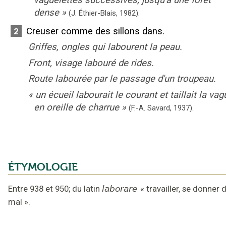
dense
»
(J. Éthier-Blais,
1982).
Creuser comme des sillons dans.
2
Griffes, ongles qui labourent la peau.
Front, visage labouré de rides.
Route labourée par le passage d'un troupeau.
«
un écueil labourait le courant et taillait la vag
en oreille de charrue
»
(F.-A. Savard,
1937).
ÉTYMOLOGIE
Entre 938 et 950
;
du latin
laborare
«
travailler, se donner 
mal
».