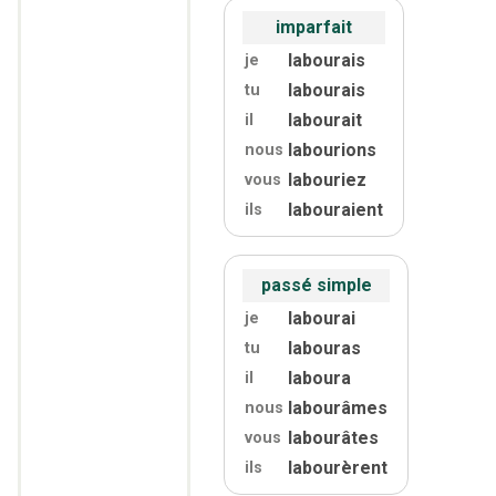
imparfait
labourais
je
labourais
tu
labourait
il
labourions
nous
labouriez
vous
labouraient
ils
passé simple
labourai
je
labouras
tu
laboura
il
labourâmes
nous
labourâtes
vous
labourèrent
ils