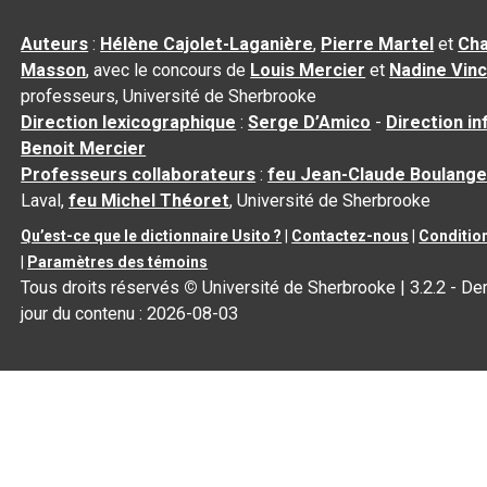
Auteurs
:
Hélène Cajolet-Laganière
,
Pierre Martel
et
Cha
Masson
, avec le concours de
Louis Mercier
et
Nadine Vin
professeurs, Université de Sherbrooke
Direction lexicographique
:
Serge D’Amico
-
Direction i
Benoit Mercier
Professeurs collaborateurs
:
feu Jean-Claude Boulange
Laval,
feu Michel Théoret
, Université de Sherbrooke
Qu’est-ce que le dictionnaire Usito ?
|
Contactez-nous
|
Condition
|
Paramètres des témoins
Tous droits réservés
©
Université de Sherbrooke |
3.2.2
- Der
jour du contenu :
2026-08-03