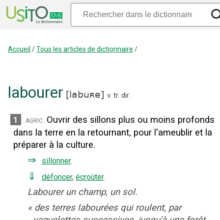
Accueil
/
Tous les articles de dictionnaire
/
labourer
[
labuʀe
]
v. tr. dir.
Ouvrir des sillons plus ou moins profonds
1
agric.
dans la terre en la retournant, pour l'ameublir et la
préparer à la culture.
⇒
sillonner
.
⇓
défoncer
,
écroûter
.
Labourer un champ, un sol.
«
des terres labourées qui roulent, par
vaguelettes successives, jusqu'à une forêt