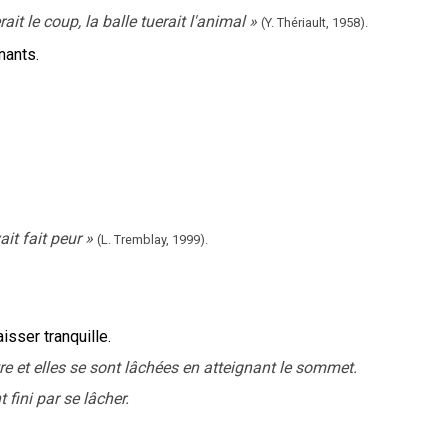
it le coup, la balle tuerait l'animal
»
(Y. Thériault,
1958).
nants.
ait fait peur
»
(L. Tremblay,
1999).
aisser tranquille.
tre et elles se sont lâchées en atteignant le sommet.
 fini par se lâcher.