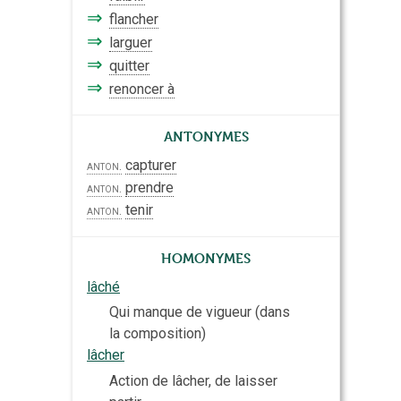
⇒
flancher
⇒
larguer
⇒
quitter
⇒
renoncer à
Antonymes
capturer
anton.
prendre
anton.
tenir
anton.
Homonymes
lâché
Qui manque de vigueur (dans
la composition)
lâcher
Action de lâcher, de laisser