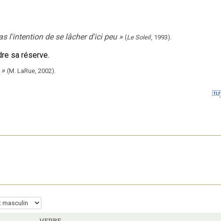
 l'intention de se lâcher d'ici peu
»
(
Le Soleil
,
1993
).
dre sa réserve.
»
(M. LaRue,
2002).
VERBE