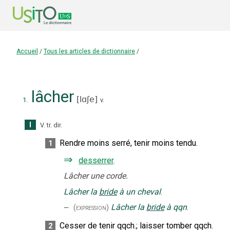
Accueil
/
Tous les articles de dictionnaire
/
lâcher
[
lɑʃe
]
1.
v.
I
V. tr. dir.
Rendre moins serré, tenir moins tendu.
1
⇒
desserrer
.
Lâcher une corde.
Lâcher la
bride
à un cheval
.
‒
Lâcher la
bride
à qqn
.
(expression)
Cesser de tenir qqch.
;
laisser tomber qqch.
2