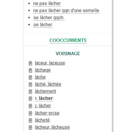
ne pas lâcher
ne pas lâcher qqn d'une
semelle
se lâcher qqch.
se lâcher
cooccurrents
Voisinage
laceur, laceuse
lâchage
lâche
lâché, lâchée
lâchement
lâcher
1.
lâcher
2.
lâcher-prise
lâcheté
lâcheur, lâcheuse