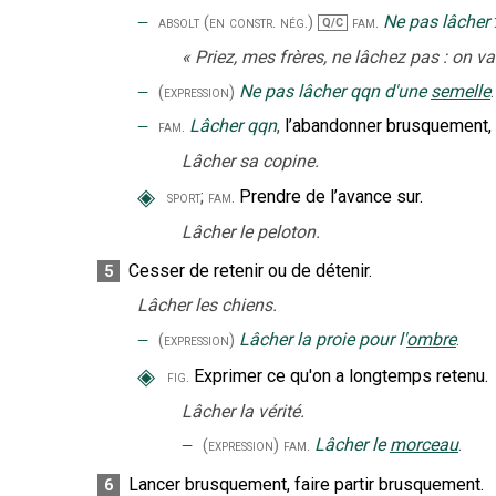
‒
Ne pas lâcher
absolt
(en constr. nég.)
fam.
Q/C
«
Priez, mes frères, ne lâchez pas : on va l
‒
Ne pas lâcher qqn d'une
semelle
.
(expression)
‒
Lâcher qqn
,
l’abandonner brusquement, m
fam.
Lâcher sa copine.
◈
;
Prendre de l’avance sur.
sport
fam.
Lâcher le peloton.
Cesser de retenir ou de détenir.
5
Lâcher les chiens.
‒
Lâcher la proie pour l'
ombre
.
(expression)
◈
Exprimer ce qu'on a longtemps retenu.
fig.
Lâcher la vérité.
‒
Lâcher le
morceau
.
(expression)
fam.
Lancer brusquement, faire partir brusquement.
6