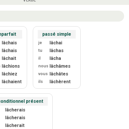
mparfait
passé simple
lâchais
lâchai
je
lâchais
lâchas
tu
lâchait
lâcha
il
lâchions
lâchâmes
s
nous
lâchiez
lâchâtes
vous
lâchaient
lâchèrent
ils
conditionnel présent
lâcherais
lâcherais
lâcherait