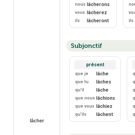
lâcherons
nous
no
lâcherez
vous
vo
lâcheront
ils
ils
Subjonctif
présent
lâche
que je
q
lâches
que tu
q
lâche
qu'
il
q
lâchions
que nous
lâchiez
que vous
q
lâchent
qu'
ils
q
lâcher