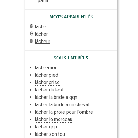
partir.
Mots apparentés
lâche
lâcher
lâcheur
Sous-entrées
lâche-moi
lâcher
pied
lâcher
prise
lâcher du
lest
lâcher la
bride
à qqn
lâcher la
bride
à un cheval
lâcher la proie pour l'
ombre
lâcher le
morceau
lâcher qqn
lâcher son
fou