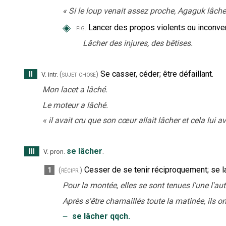
«
Si le loup venait assez proche, Agaguk lâchera
◈
Lancer des propos violents ou inconve
fig.
Lâcher des injures, des bêtises.
Se casser, céder
;
être défaillant.
II
(sujet chose)
V. intr.
Mon lacet a lâché.
Le moteur a lâché.
«
il avait cru que son cœur allait lâcher et cela lui av
se lâcher
.
III
V. pron.
Cesser de se tenir réciproquement
;
se l
1
(récipr.)
Pour la montée, elles se sont tenues l'une l'au
Après s'être chamaillés toute la matinée, ils ont
‒
se lâcher qqch.