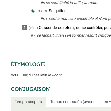
Ils se sont lâché la taille, la main.
◈
Se quitter.
par ext.
lls
«
sont à nouveau ensemble et n'ont pas
Cesser de se retenir, de se contrôler
;
per
2
(réfl.)
Il
«
se lâchait, il laissait tomber l'esprit critique
ÉTYMOLOGIE
Vers 1100
;
du bas latin
laxicare
.
CONJUGAISON
Temps simples
Temps composés (avoir)