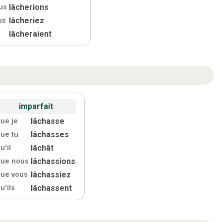
lâcherions
us
lâcheriez
us
lâcheraient
imparfait
lâchasse
ue je
lâchasses
ue tu
lâchât
u'
il
lâchassions
que nous
lâchassiez
ue vous
lâchassent
u'
ils