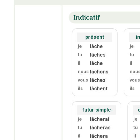
Indicatif
présent
i
lâche
je
je
lâches
tu
tu
lâche
il
il
lâchons
nous
nou
lâchez
vous
vous
lâchent
ils
ils
futur simple
lâcherai
je
je
lâcheras
tu
tu
lâchera
il
il