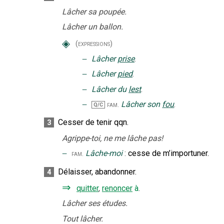
Lâcher sa poupée.
Lâcher un ballon.
◈
(expressions)
‒
Lâcher
prise
.
‒
Lâcher
pied
.
‒
Lâcher du
lest
.
‒
Lâcher son
fou
.
fam.
Q/C
Cesser de tenir qqn.
3
Agrippe-toi, ne me lâche pas!
‒
Lâche-moi
:
cesse de m’importuner.
fam.
Délaisser, abandonner.
4
⇒
quitter
,
renoncer
à
.
Lâcher ses études.
Tout lâcher.