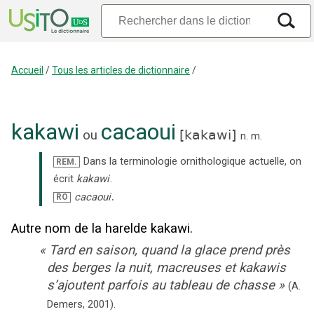
Accueil
/
Tous les articles de dictionnaire
/
kakawi
cacaoui
ou
[
kakawi
]
n.
m.
Dans la terminologie ornithologique actuelle, on
REM.
écrit
kakawi
.
.
cacaoui
RO
Autre nom de la harelde kakawi.
«
Tard en saison, quand la glace prend près
des berges la nuit, macreuses et kakawis
s’ajoutent parfois au tableau de chasse
»
(
A.
Demers
,
2001
).