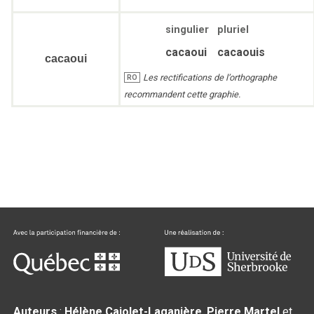
singulier
pluriel
cacaoui
cacaouis
cacaoui
Les rectifications de l’orthographe
RO
recommandent cette graphie.
Auteurs
:
Hélène Cajolet-Laganière
,
Pierre Martel
et