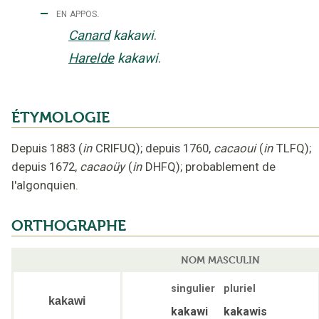
‒
en appos.
Canard
kakawi
.
Harelde
kakawi
.
ÉTYMOLOGIE
Depuis 1883
(
in
CRIFUQ
);
depuis 1760
,
cacaoui
(
in
TLFQ
);
depuis 1672
,
cacaoüy
(
in
DHFQ
);
probablement de
l'algonquien
.
ORTHOGRAPHE
NOM MASCULIN
singulier
pluriel
kakawi
kakawi
kakawis