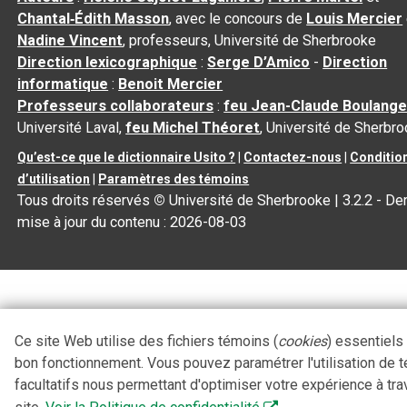
Chantal‑Édith Masson
, avec le concours de
Louis Mercier
Nadine Vincent
, professeurs, Université de Sherbrooke
Direction lexicographique
:
Serge D’Amico
-
Direction
informatique
:
Benoit Mercier
Professeurs collaborateurs
:
feu Jean-Claude Boulange
Université Laval,
feu Michel Théoret
, Université de Sherbr
Qu’est-ce que le dictionnaire Usito ?
|
Contactez-nous
|
Conditio
d’utilisation
|
Paramètres des témoins
Tous droits réservés
©
Université de Sherbrooke |
3.2.2
- Der
mise à jour du contenu :
2026-08-03
Ce site Web utilise des fichiers témoins (
cookies
) essentiels
bon fonctionnement. Vous pouvez paramétrer l'utilisation de 
facultatifs nous permettant d'optimiser votre expérience à tra