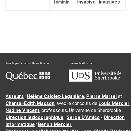
invasive
invasives
féminin
Auteurs
:
Hélène Cajolet-Laganière
,
Pierre Martel
et
Chantal‑Édith Masson
, avec le concours de
Louis Mercier
Nadine Vincent
, professeurs, Université de Sherbrooke
Direction lexicographique
:
Serge D’Amico
-
Direction
informatique
:
Benoit Mercier