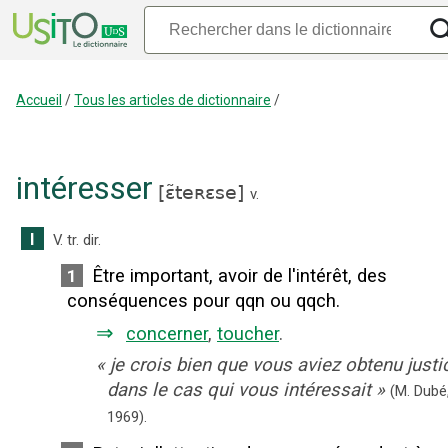
Accueil
/
Tous les articles de dictionnaire
/
intéresser
[
ɛ̃teʀɛse
]
v.
I
V. tr. dir.
Être important, avoir de l'intérêt, des
1
conséquences pour qqn ou qqch.
⇒
concerner
,
toucher
.
«
je crois bien que vous aviez obtenu justi
dans le cas qui vous intéressait
»
(M. Dubé
1969).