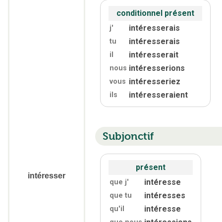
conditionnel présent
intéresserais
j'
intéresserais
tu
intéresserait
il
intéresserions
nous
intéresseriez
vous
intéresseraient
ils
Subjonctif
présent
intéresser
intéresse
que j'
intéresses
que tu
intéresse
qu'
il
intéressions