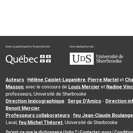
Auteurs
:
Hélène Cajolet-Laganière
,
Pierre Martel
et
Cha
Masson
, avec le concours de
Louis Mercier
et
Nadine Vin
professeurs, Université de Sherbrooke
Direction lexicographique
:
Serge D’Amico
-
Direction i
Benoit Mercier
Professeurs collaborateurs
:
feu Jean-Claude Boulange
Laval,
feu Michel Théoret
, Université de Sherbrooke
Qu’est-ce que le dictionnaire Usito ?
|
Contactez-nous
|
Condition