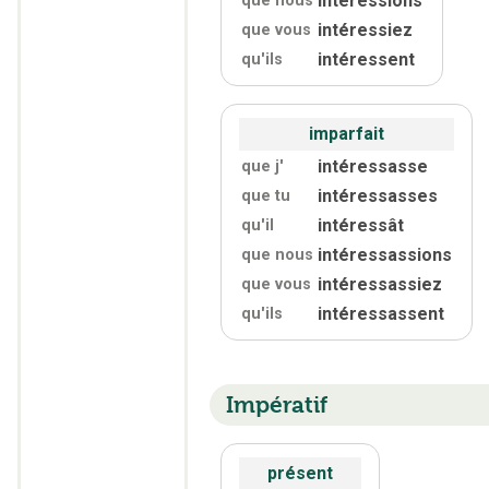
que nous
intéressiez
que vous
intéressent
qu'
ils
imparfait
intéressasse
que j'
intéressasses
que tu
intéressât
qu'
il
intéressassions
que nous
intéressassiez
que vous
intéressassent
qu'
ils
Impératif
présent