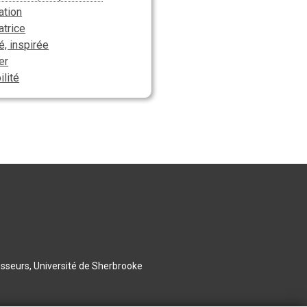
ation
atrice
é, inspirée
er
ilité
esseurs, Université de Sherbrooke