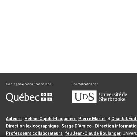
Auteurs
:
Hélène Cajolet-Laganière
,
Pierre Martel
et
Chantal‑Édi
Direction lexicographique
:
Serge D’Amico
-
Direction informati
Professeurs collaborateurs
:
feu Jean-Claude Boulanger
, Univers