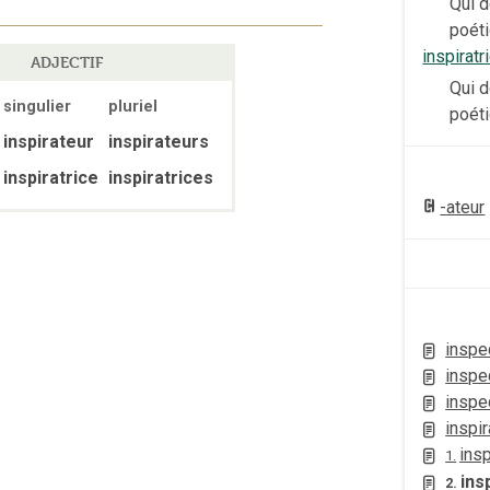
Qui d
poéti
inspiratr
ADJECTIF
Qui d
singulier
pluriel
poéti
inspirateur
inspirateurs
inspiratrice
inspiratrices
-ateur
inspe
inspe
inspe
inspir
insp
1.
ins
2.