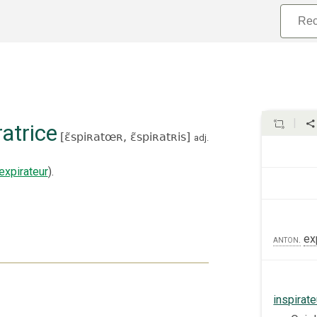
ratrice
[
ɛ̃spiʀatœʀ,
ɛ̃spiʀatʀis
]
adj.
expirateur
).
ex
anton.
inspirate