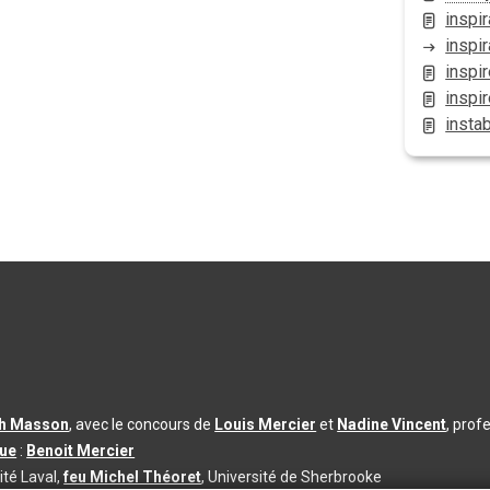
inspir
inspir
inspir
inspir
instab
th Masson
, avec le concours de
Louis Mercier
et
Nadine Vincent
, prof
que
:
Benoit Mercier
ité Laval,
feu Michel Théoret
, Université de Sherbrooke