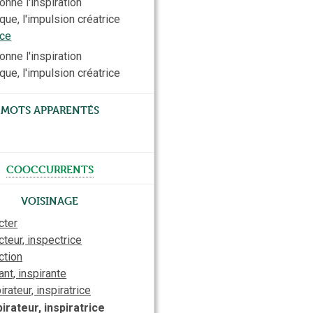
onne l'inspiration
que, l'impulsion créatrice
ice
onne l'inspiration
que, l'impulsion créatrice
Mots apparentés
cooccurrents
Voisinage
cter
cteur, inspectrice
ction
ant, inspirante
irateur, inspiratrice
pirateur, inspiratrice