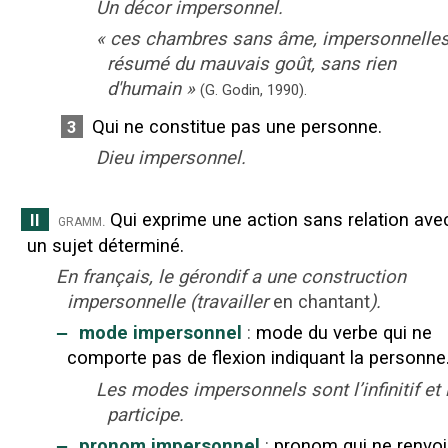
Un décor impersonnel.
«
ces chambres sans âme, impersonnelles
résumé du mauvais goût, sans rien
d'humain
»
(G. Godin,
1990).
Qui ne constitue pas une personne.
3
Dieu impersonnel.
Qui exprime une action sans relation ave
II
gramm.
un sujet déterminé.
En français, le gérondif a une construction
impersonnelle (travailler
en chantant
).
‒
mode impersonnel
:
mode du verbe qui ne
comporte pas de flexion indiquant la personne
Les modes impersonnels sont l’infinitif et 
participe.
‒
pronom impersonnel
:
pronom qui ne renvo