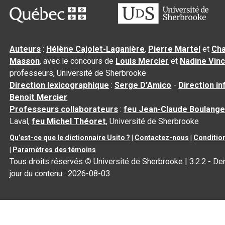
Auteurs
:
Hélène Cajolet-Laganière
,
Pierre Martel
et
Cha
Masson
, avec le concours de
Louis Mercier
et
Nadine Vin
professeurs, Université de Sherbrooke
Direction lexicographique
:
Serge D’Amico
-
Direction i
Benoit Mercier
Professeurs collaborateurs
:
feu Jean-Claude Boulange
Laval,
feu Michel Théoret
, Université de Sherbrooke
Qu’est-ce que le dictionnaire Usito ?
|
Contactez-nous
|
Condition
|
Paramètres des témoins
Tous droits réservés
©
Université de Sherbrooke |
3.2.2
- Der
jour du contenu :
2026-08-03