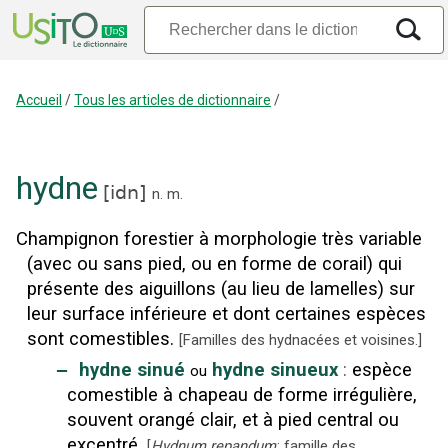
Accueil
/
Tous les articles de dictionnaire
/
hydne
[
idn
]
n.
m.
Champignon forestier à morphologie très variable
(avec ou sans pied, ou en forme de corail) qui
présente des aiguillons (au lieu de lamelles) sur
leur surface inférieure et dont certaines espèces
sont comestibles.
[
Familles des hydnacées et voisines.
]
‒
hydne sinué
hydne sinueux
:
espèce
ou
comestible à chapeau de forme irrégulière,
souvent orangé clair, et à pied central ou
excentré.
[
Hydnum repandum
; famille des