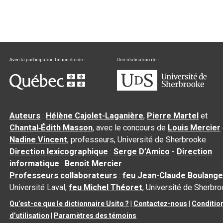
Auteurs
:
Hélène Cajolet-Laganière
,
Pierre Martel
et
Chantal‑Édith Masson
, avec le concours de
Louis Mercier
Nadine Vincent
, professeurs, Université de Sherbrooke
Direction lexicographique
:
Serge D’Amico
-
Direction
informatique
:
Benoit Mercier
Professeurs collaborateurs
:
feu Jean-Claude Boulange
Université Laval,
feu Michel Théoret
, Université de Sherbr
Qu’est-ce que le dictionnaire Usito ?
|
Contactez-nous
|
Conditio
d’utilisation
|
Paramètres des témoins