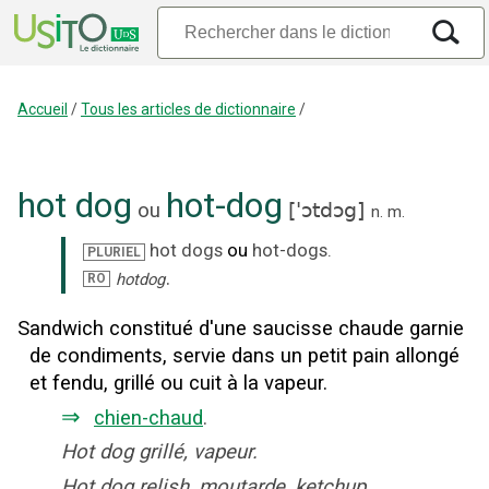
Accueil
/
Tous les articles de dictionnaire
/
hot dog
hot-dog
ou
[
'ɔtdɔg
]
n.
m.
hot dogs
ou
hot-dogs
.
PLURIEL
.
hotdog
RO
Sandwich constitué d'une saucisse chaude garnie
de condiments, servie dans un petit pain allongé
et fendu, grillé ou cuit à la vapeur.
⇒
chien-chaud
.
Hot dog grillé, vapeur.
Hot dog relish, moutarde, ketchup.