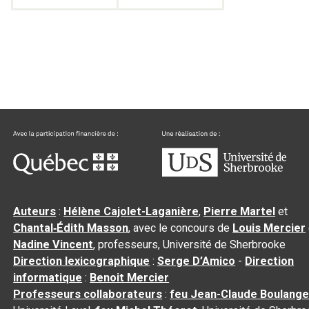
Auteurs
:
Hélène Cajolet-Laganière
,
Pierre Martel
et
Chantal‑Édith Masson
, avec le concours de
Louis Mercier
Nadine Vincent
, professeurs, Université de Sherbrooke
Direction lexicographique
:
Serge D’Amico
-
Direction
informatique
:
Benoit Mercier
Professeurs collaborateurs
:
feu Jean-Claude Boulange