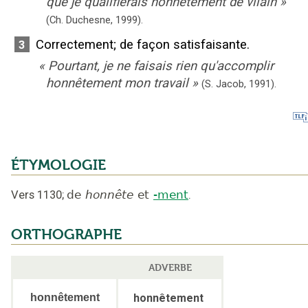
que je qualifierais honnêtement de vilain
»
(Ch. Duchesne,
1999).
Correctement
;
de façon satisfaisante.
3
«
Pourtant, je ne faisais rien qu'accomplir
honnêtement mon travail
»
(S. Jacob,
1991).
ÉTYMOLOGIE
Vers 1130
;
de
honnête
et
-ment
.
ORTHOGRAPHE
ADVERBE
honnêtement
honnêtement