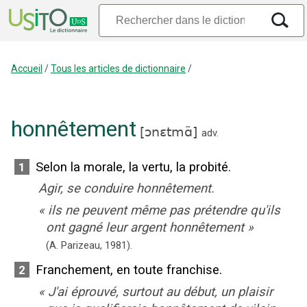
Accueil
/
Tous les articles de dictionnaire
/
honnêtement
[
ɔnɛtmɑ̃
]
adv.
Selon la morale, la vertu, la probité.
1
Agir, se conduire honnêtement.
«
ils ne peuvent même pas prétendre qu'ils
ont gagné leur argent honnêtement
»
(A. Parizeau,
1981).
Franchement, en toute franchise.
2
«
J'ai éprouvé, surtout au début, un plaisir